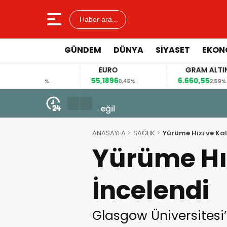
Haber ara...
GÜNDEM
DÜNYA
SİYASET
EKON
AR
EURO
GRAM ALTIN
66
55,1896
6.660,55
0,12%
0,45%
2,59%
8 Ağustos 2026 - 20:46
Adile Hanım: Silahı Kürt bıraktı
ANASAYFA
SAĞLIK
Yürüme Hızı ve Kalp
Yürüme Hızı
İncelendi
Glasgow Üniversitesi’