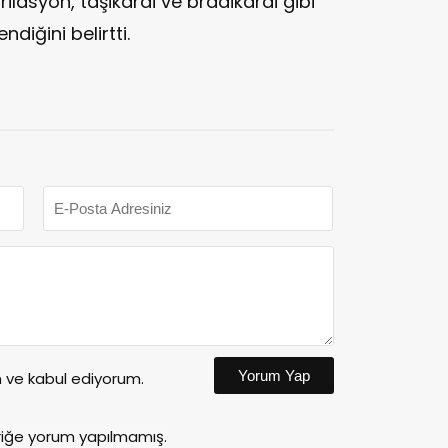
rilasyon, taşikardi ve bradikardi gibi
ndiğini belirtti.
Yorum Yap
ve kabul ediyorum.
riğe yorum yapılmamış.