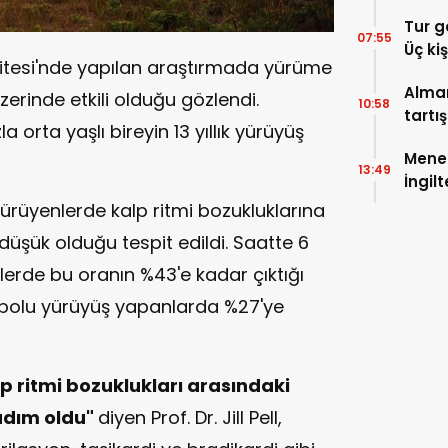
yükse
Tur g
07:55
Üç ki
sitesi'nde yapılan araştırmada yürüme
Alman
üzerinde etkili olduğu gözlendi.
10:58
tartı
 orta yaşlı bireyin 13 yıllık yürüyüş
işver
Menen
13:49
İngil
yürüyenlerde kalp ritmi bozukluklarına
üşük olduğu tespit edildi. Saatte 6
lerde bu oranın %43'e kadar çıktığı
 tempolu yürüyüş yapanlarda %27'ye
p ritmi bozuklukları arasındaki
 adım oldu"
diyen Prof. Dr. Jill Pell,