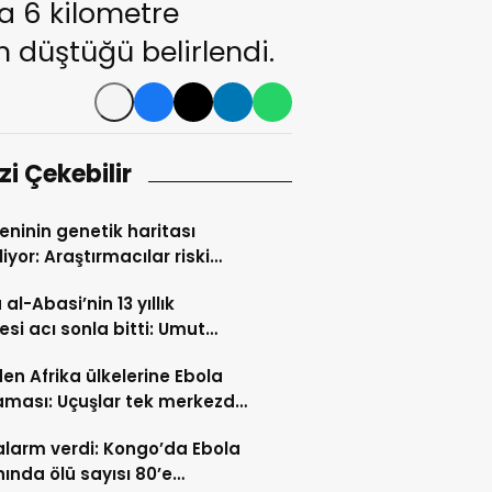
la 6 kilometre
 düştüğü belirlendi.
izi Çekebilir
reninin genetik haritası
liyor: Araştırmacılar riski
an 641 yeni gen keşfetti
al-Abasi’nin 13 yıllık
esi acı sonla bitti: Umut
i yasa bıraktı!
en Afrika ülkelerine Ebola
laması: Uçuşlar tek merkezde
nıyor
larm verdi: Kongo’da Ebola
nında ölü sayısı 80’e