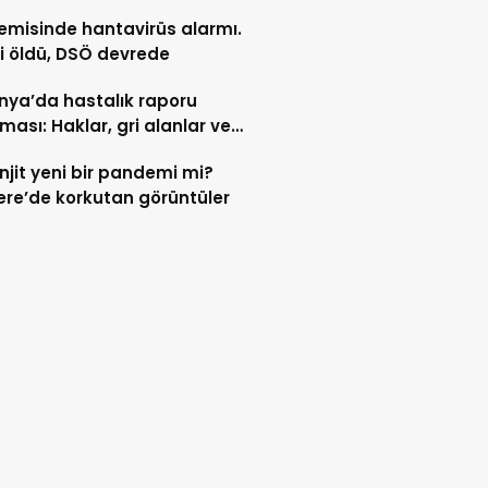
ldi
emisinde hantavirüs alarmı.
şi öldü, DSÖ devrede
ya’da hastalık raporu
şması: Haklar, gri alanlar ve
en baskısı
jit yeni bir pandemi mi?
tere’de korkutan görüntüler