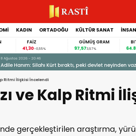
OMİ
KADIN
ORTADOĞU
KÜLTÜR SANAT
İNSAN
FAİZ
GÜMÜŞ GRAM
BITCOIN
41,30
97,57
64.844,00
-0,55%
3,57%
0
, peki devlet neyinden vazgeçti?
 Ritmi İlişkisi İncelendi
 ve Kalp Ritmi İli
nde gerçekleştirilen araştırma, yürü