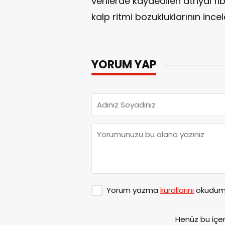
verilerde kaydedilen atriyal fib
kalp ritmi bozukluklarının incele
YORUM YAP
Yorum yazma
kurallarını
okudum 
Henüz bu içe