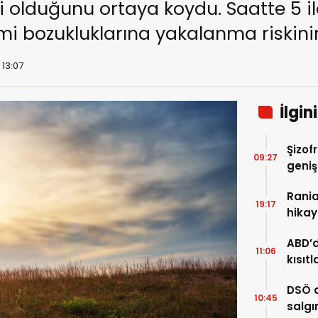
i olduğunu ortaya koydu. Saatte 5 i
mi bozukluklarına yakalanma riskinin
 13:07
İlgin
Şizof
09:27
geniş
artır
Rania 
19:17
hikay
yerin
ABD’d
11:06
kısıt
topla
DSÖ a
10:45
salgı