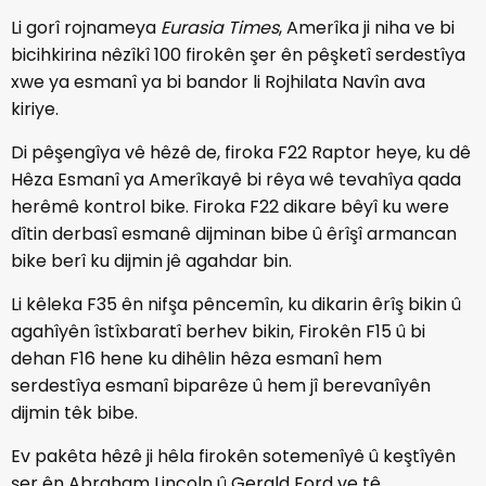
Li gorî rojnameya
Eurasia Times
, Amerîka ji niha ve bi
bicihkirina nêzîkî 100 firokên şer ên pêşketî serdestîya
xwe ya esmanî ya bi bandor li Rojhilata Navîn ava
kiriye.
Di pêşengîya vê hêzê de, firoka F22 Raptor heye, ku dê
Hêza Esmanî ya Amerîkayê bi rêya wê tevahîya qada
herêmê kontrol bike. Firoka F22 dikare bêyî ku were
dîtin derbasî esmanê dijminan bibe û êrîşî armancan
bike berî ku dijmin jê agahdar bin.
Li kêleka F35 ên nifşa pêncemîn, ku dikarin êrîş bikin û
agahîyên îstîxbaratî berhev bikin, Firokên F15 û bi
dehan F16 hene ku dihêlin hêza esmanî hem
serdestîya esmanî biparêze û hem jî berevanîyên
dijmin têk bibe.
Ev pakêta hêzê ji hêla firokên sotemenîyê û keştîyên
şer ên Abraham Lincoln û Gerald Ford ve tê