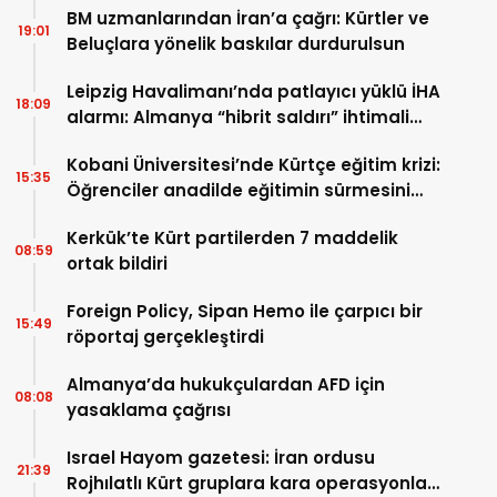
BM uzmanlarından İran’a çağrı: Kürtler ve
19:01
Beluçlara yönelik baskılar durdurulsun
Leipzig Havalimanı’nda patlayıcı yüklü İHA
18:09
alarmı: Almanya “hibrit saldırı” ihtimali
üzerinde duruyor
Kobani Üniversitesi’nde Kürtçe eğitim krizi:
15:35
Öğrenciler anadilde eğitimin sürmesini
istiyor
Kerkük’te Kürt partilerden 7 maddelik
08:59
ortak bildiri
Foreign Policy, Sipan Hemo ile çarpıcı bir
15:49
röportaj gerçekleştirdi
Almanya’da hukukçulardan AFD için
08:08
yasaklama çağrısı
Israel Hayom gazetesi: İran ordusu
21:39
Rojhılatlı Kürt gruplara kara operasyonları