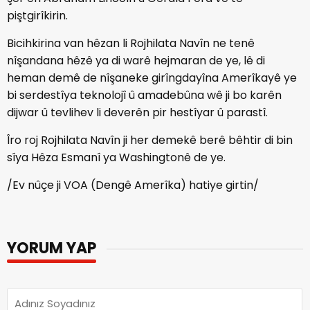
piştgirîkirin.
Bicihkirina van hêzan li Rojhilata Navîn ne tenê
nîşandana hêzê ya di warê hejmaran de ye, lê di
heman demê de nîşaneke girîngdayîna Amerîkayê ye
bi serdestîya teknolojî û amadebûna wê ji bo karên
dijwar û tevlihev li deverên pir hestîyar û parastî.
Îro roj Rojhilata Navîn ji her demekê berê bêhtir di bin
sîya Hêza Esmanî ya Washingtonê de ye.
/Ev nûçe ji VOA (Dengê Amerîka) hatiye girtin/
YORUM YAP