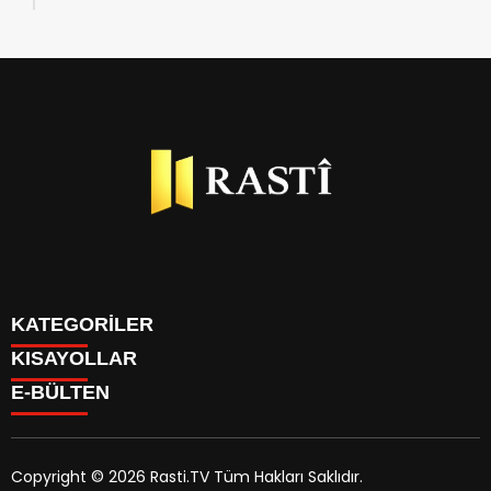
düzenledi
KATEGORİLER
KISAYOLLAR
BİYOGRAFİLER
E-BÜLTEN
DÜNYA
YAZARLAR
EKONOMİ
PARİTELER
GÜNDEM
TÜM MANŞET HABERLERİ
KÜLTÜR SANAT
Copyright © 2026 Rasti.TV Tüm Hakları Saklıdır.
KÜNYE