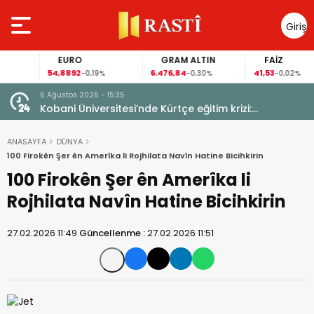
Giriş
Yap
EURO
GRAM ALTIN
FAİZ
54,8892
6.476,84
41,53
-0,19%
-0,30%
-0,02%
6 Ağustos 2026 - 15:35
uçlara
Kobani Üniversitesi’nde Kürtçe eğitim krizi:
Öğrenciler anadilde eğitimin sürmesini istiyor
ANASAYFA
DÜNYA
100 Firokên Şer ên Amerîka li Rojhilata Navîn Hatine Bicihkirin
100 Firokên Şer ên Amerîka li
Rojhilata Navîn Hatine Bicihkirin
27.02.2026 11:49
Güncellenme :
27.02.2026 11:51