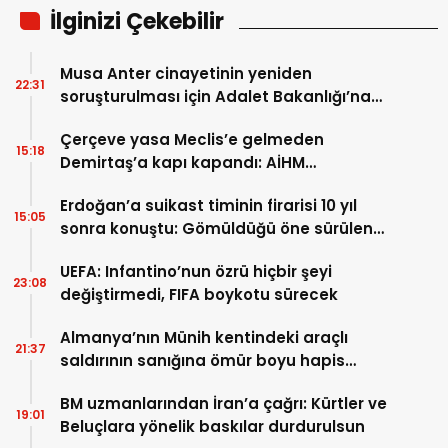
İlginizi Çekebilir
Musa Anter cinayetinin yeniden
22:31
soruşturulması için Adalet Bakanlığı’na
başvuru
Çerçeve yasa Meclis’e gelmeden
15:18
Demirtaş’a kapı kapandı: AİHM
kararlarının ardından şimdi de siyasi veto
Erdoğan’a suikast timinin firarisi 10 yıl
tartışması
15:05
sonra konuştu: Gömüldüğü öne sürülen
silahlar için Marmaris’te kazı başladı
UEFA: Infantino’nun özrü hiçbir şeyi
23:08
değiştirmedi, FIFA boykotu sürecek
Almanya’nın Münih kentindeki araçlı
21:37
saldırının sanığına ömür boyu hapis
cezası
BM uzmanlarından İran’a çağrı: Kürtler ve
19:01
Beluçlara yönelik baskılar durdurulsun