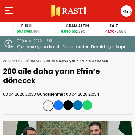
Giriş
Yap
EURO
GRAM ALTIN
FAİZ
55,1896
6.660,55
41,30
0,45%
2,59%
-0,55%
7 Ağustos 2026 - 15:18
 için
Çerçeve yasa Meclis’e gelmeden Demirtaş’a kapı
kapandı: AİHM kararlarının ardından şimdi de siyasi
veto tartışması
ANASAYFA
GÜNDEM
200 aile daha yarın Efrin’e dönecek
200 aile daha yarın Efrin’e
dönecek
03.04.2026 20:33
Güncellenme :
03.04.2026 20:34