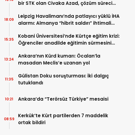
bir STK olan Civaka Azad, çözüm süreci
kapsamında TBMM’ye sunulan teklife
Leipzig Havalimanı’nda patlayıcı yüklü İHA
“temkinli iyimserlikle yaklaştıklarını”
18:09
alarmı: Almanya “hibrit saldırı” ihtimali
bildirdi
üzerinde duruyor
Kobani Üniversitesi’nde Kürtçe eğitim krizi:
15:35
Öğrenciler anadilde eğitimin sürmesini
istiyor
Ankara’nın Kürd kumarı: Öcalan’la
13:24
masadan Meclis’e uzanan yol
Gülistan Doku soruşturması: İki dalgıç
11:35
tutuklandı
Ankara’da “Terörsüz Türkiye” mesaisi
10:21
Kerkük’te Kürt partilerden 7 maddelik
08:59
ortak bildiri