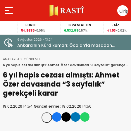
Giriş
Yap
EURO
GRAM ALTIN
FAİZ
54,9635
6.532,89
41,53
-0,05%
0,57%
-0,02%
6 Ağustos 2026 - 13:24
Ankara’nın Kürd kumarı: Öcalan’la masadan
Meclis’e uzanan yol
ANASAYFA
GÜNDEM
6 yıl hapis cezası almıştı: Ahmet Özer davasında “3 sayfalık” gerekçeli
karar
6 yıl hapis cezası almıştı: Ahmet
Özer davasında “3 sayfalık”
gerekçeli karar
19.02.2026 14:54
Güncellenme :
19.02.2026 14:56