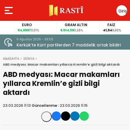
Giriş
Yap
EURO
GRAM ALTIN
FAİZ
54,9997
6.514,59
41,54
0,01%
0,28%
0,00%
6 Ağustos 2026 - 08:59
Kerkük’te Kürt partilerden 7 maddelik ortak bildiri
ANASAYFA
DÜNYA
ABD medyası: Macar makamları yıllarca Kremlin’e gizli bilgi aktardı
ABD medyası: Macar makamları
yıllarca Kremlin’e gizli bilgi
aktardı
23.03.2026 11:13
Güncellenme :
23.03.2026 11:15