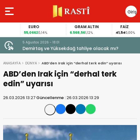
Giriş
Yap
EURO
GRAM ALTIN
FAİZ
55,0662
6.568,56
41,54
0,14%
1,12%
0,00%
5 Ağustos 2026 - 18:01
Demirtaş ve Yüksekdağ tahliye olacak mı?
ANASAYFA
DÜNYA
ABD’den Irak için “derhal terk edin” uyarısı
ABD’den Irak için “derhal terk
edin” uyarısı
26.03.2026 13:27
Güncellenme :
26.03.2026 13:29