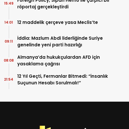
Foreign Policy, Sipan Hemo ile çarpıcı bir
15:49
röportaj gerçekleştirdi
12 maddelik çerçeve yasa Meclis’te
14:01
İddia: Mazlum Abdi liderliğinde Suriye
09:11
genelinde yeni parti hazırlığı
Almanya’da hukukçulardan AFD için
08:08
yasaklama çağrısı
12 Yıl Geçti, Fermanlar Bitmedi: “İnsanlık
21:54
Suçunun Hesabı Sorulmalı!”