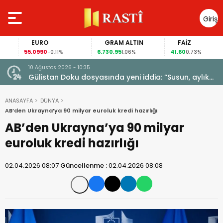
Giriş
Yap
EURO
GRAM ALTIN
FAİZ
55,0990
6.730,95
41,60
-0,11%
1,06%
0,73%
10 Ağustos 2026 - 10:35
Gülistan Doku dosyasında yeni iddia: “Susun, aylık
para verelim”
ANASAYFA
DÜNYA
AB’den Ukrayna’ya 90 milyar euroluk kredi hazırlığı
AB’den Ukrayna’ya 90 milyar
euroluk kredi hazırlığı
02.04.2026 08:07
Güncellenme :
02.04.2026 08:08