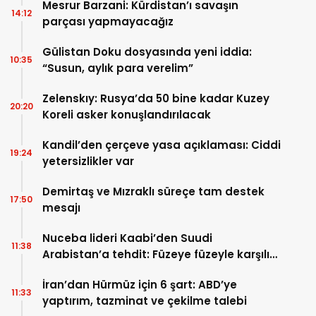
Mesrur Barzani: Kürdistan’ı savaşın
14:12
parçası yapmayacağız
Gülistan Doku dosyasında yeni iddia:
10:35
“Susun, aylık para verelim”
Zelenskıy: Rusya’da 50 bine kadar Kuzey
20:20
Koreli asker konuşlandırılacak
Kandil’den çerçeve yasa açıklaması: Ciddi
19:24
yetersizlikler var
Demirtaş ve Mızraklı süreçe tam destek
17:50
mesajı
Nuceba lideri Kaabi’den Suudi
11:38
Arabistan’a tehdit: Füzeye füzeyle karşılık
verilmeli
İran’dan Hürmüz için 6 şart: ABD’ye
11:33
yaptırım, tazminat ve çekilme talebi