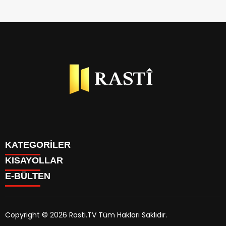
KATEGORİLER
KISAYOLLAR
BİYOGRAFİLER
E-BÜLTEN
DÜNYA
YAZARLAR
EKONOMİ
PARİTELER
GÜNDEM
TÜM MANŞET HABERLERİ
KÜLTÜR SANAT
Copyright © 2026 Rasti.TV Tüm Hakları Saklıdır.
KÜNYE
KADIN