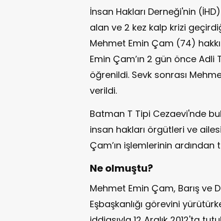
İnsan Hakları Derneği'nin (İHD
alan ve 2 kez kalp krizi geçirdi
Mehmet Emin Çam (74) hakkınd
Emin Çam’ın 2 gün önce Adli Tı
öğrenildi. Sevk sonrası Mehme
verildi.
Batman T Tipi Cezaevi'nde bul
insan hakları örgütleri ve ail
Çam’ın işlemlerinin ardından t
Ne olmuştu?
Mehmet Emin Çam, Barış ve Demo
Eşbaşkanlığı görevini yürütürk
iddiasıyla 12 Aralık 2012'ta tut