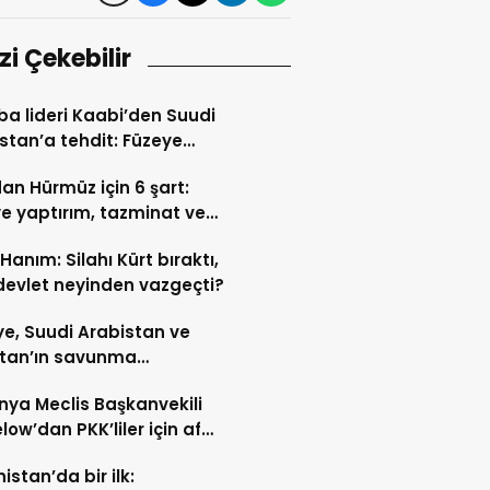
izi Çekebilir
a lideri Kaabi’den Suudi
stan’a tehdit: Füzeye
e karşılık verilmeli
dan Hürmüz için 6 şart:
e yaptırım, tazminat ve
me talebi
 Hanım: Silahı Kürt bıraktı,
devlet neyinden vazgeçti?
ye, Suudi Arabistan ve
stan’ın savunma
masına İran’dan ilk tepki
ya Meclis Başkanvekili
ow’dan PKK’liler için af
sı
istan’da bir ilk: