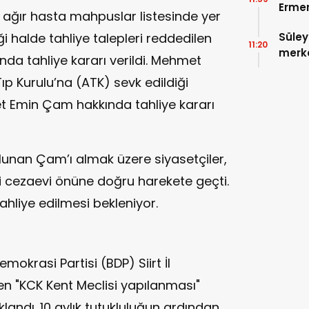
Ermen
) ağır hasta mahpuslar listesinde yer
yargı
Süley
ği halde tahliye talepleri reddedilen
11:20
merke
a tahliye kararı verildi. Mehmet
p Kurulu’na (ATK) sevk edildiği
t Emin Çam hakkında tahliye kararı
unan Çam’ı almak üzere siyasetçiler,
esi cezaevi önüne doğru harekete geçti.
ahliye edilmesi bekleniyor.
krasi Partisi (BDP) Siirt İl
en "KCK Kent Meclisi yapılanması"
uklandı. 10 aylık tutukluluğun ardından