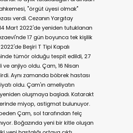
 Mahkemesi, "örgüt üyesi olmak"
ezası verdi. Cezanın Yargıtay
14 Mart 2022'de yeniden tutuklanan
aevi'nde 17 gün boyunca tek kişilik
2022'de Beşiri T Tipi Kapalı
inde tümör olduğu tespit edildi, 27
i ve anjiyo oldu. Çam, 16 Nisan
geçirdi. Aynı zamanda böbrek hastası
iyatı oldu. Çam'ın ameliyatın
 yeniden oluşmaya başladı. Katarakt
lerinde miyop, astigmat bulunuyor.
ybeden Çam, sol tarafından felç
ıyor. Boğazında yeni bir kitle oluşan
i yeni hastalığı ortaya çıktı.