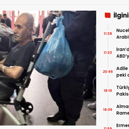
İlgin
Nuceb
11:38
Arabi
füzeyl
İran’
11:33
ABD’y
çekil
Adile
20:46
peki 
Türki
18:19
Paki
anlaş
Alman
16:09
Ramel
çağrı
Ermen
11:59