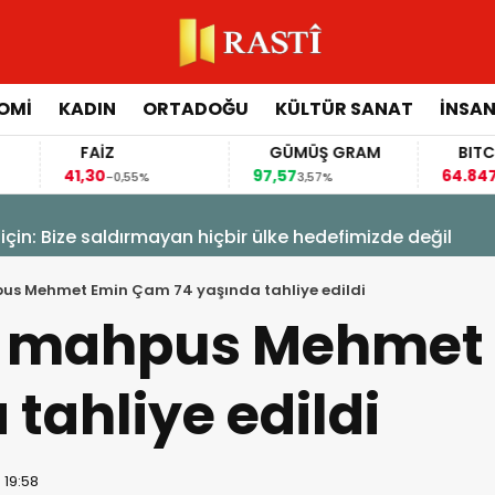
OMİ
KADIN
ORTADOĞU
KÜLTÜR SANAT
İNSAN
FAİZ
GÜMÜŞ GRAM
BITCOIN
41,30
97,57
64.847,00
-0,55%
3,57%
-0,29
Fidan’dan Mekke Anlaşması için: Bize saldırmayan hiçbir ülke hedefimizde değil
us Mehmet Emin Çam 74 yaşında tahliye edildi
a mahpus Mehmet
 tahliye edildi
 19:58