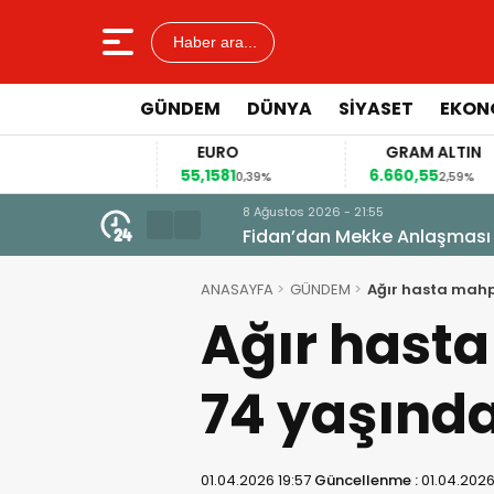
Haber ara...
GÜNDEM
DÜNYA
SİYASET
EKON
EURO
GRAM ALTIN
55,1581
6.660,55
,13%
0,39%
2,59%
8 Ağustos 2026 - 21:55
ANASAYFA
GÜNDEM
Ağır hasta mahp
Ağır hast
74 yaşında
01.04.2026 19:57
Güncellenme :
01.04.2026