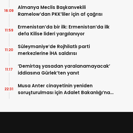
Almanya Meclis Başkanvekili
16:09
Ramelow’dan PKK’liler için af çağrısı
Ermenistan’da bir ilk: Ermenistan’da ilk
11:59
defa Kilise lideri yargılanıyor
Süleymaniye’de Rojhilatlı parti
11:20
merkezlerine İHA saldırısı
‘Demirtaş yasadan yaralanamayacak’
11:17
iddiasına Gürlek’ten yanıt
Musa Anter cinayetinin yeniden
22:31
soruşturulması için Adalet Bakanlığı’na
başvuru