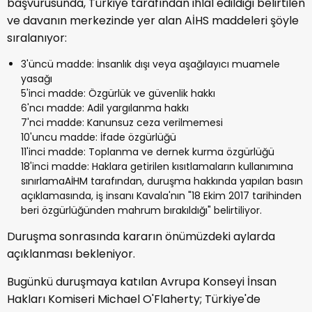
başvurusunda, Türkiye tarafından ihlal edildiği belirtilen
ve davanın merkezinde yer alan AİHS maddeleri şöyle
sıralanıyor:
3'üncü madde: İnsanlık dışı veya aşağılayıcı muamele
yasağı
5'inci madde: Özgürlük ve güvenlik hakkı
6'ncı madde: Adil yargılanma hakkı
7'nci madde: Kanunsuz ceza verilmemesi
10'uncu madde: İfade özgürlüğü
11'inci madde: Toplanma ve dernek kurma özgürlüğü
18'inci madde: Haklara getirilen kısıtlamaların kullanımına
sınırlamaAİHM tarafından, duruşma hakkında yapılan basın
açıklamasında, iş insanı Kavala'nın "18 Ekim 2017 tarihinden
beri özgürlüğünden mahrum bırakıldığı" belirtiliyor.
Duruşma sonrasında kararın önümüzdeki aylarda
açıklanması bekleniyor.
Bugünkü duruşmaya katılan Avrupa Konseyi İnsan
Hakları Komiseri Michael O'Flaherty; Türkiye'de