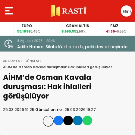
Giriş
Yap
EURO
GRAM ALTIN
FAİZ
55,1896
6.660,55
41,30
0,45%
2,59%
-0,55%
8 Ağustos 2026 - 20:46
Adile Hanım: Silahı Kürt bıraktı, peki devlet neyinden
vazgeçti?
ANASAYFA
GÜNDEM
AİHM’de Osman Kavala duruşması: Hak ihlalleri görüşülüyor
AİHM’de Osman Kavala
duruşması: Hak ihlalleri
görüşülüyor
25.03.2026 19:25
Güncellenme :
25.03.2026 19:27