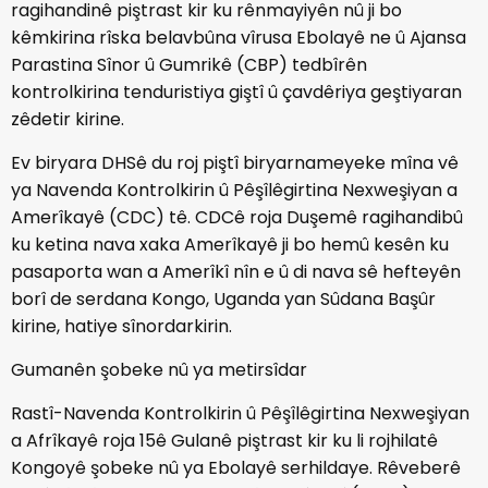
ragihandinê piştrast kir ku rênmayiyên nû ji bo
kêmkirina rîska belavbûna vîrusa Ebolayê ne û Ajansa
Parastina Sînor û Gumrikê (CBP) tedbîrên
kontrolkirina tenduristiya giştî û çavdêriya geştiyaran
zêdetir kirine.
Ev biryara DHSê du roj piştî biryarnameyeke mîna vê
ya Navenda Kontrolkirin û Pêşîlêgirtina Nexweşiyan a
Amerîkayê (CDC) tê. CDCê roja Duşemê ragihandibû
ku ketina nava xaka Amerîkayê ji bo hemû kesên ku
pasaporta wan a Amerîkî nîn e û di nava sê hefteyên
borî de serdana Kongo, Uganda yan Sûdana Başûr
kirine, hatiye sînordarkirin.
Gumanên şobeke nû ya metirsîdar
Rastî-Navenda Kontrolkirin û Pêşîlêgirtina Nexweşiyan
a Afrîkayê roja 15ê Gulanê piştrast kir ku li rojhilatê
Kongoyê şobeke nû ya Ebolayê serhildaye. Rêveberê