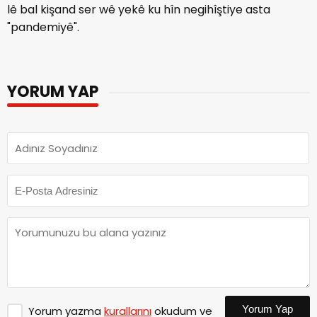
lê bal kişand ser wê yekê ku hîn negihîştiye asta
"pandemiyê".
YORUM YAP
Yorum Yap
Yorum yazma
kurallarını
okudum ve