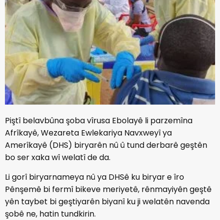
Piştî belavbûna şoba vîrusa Ebolayê li parzemîna
Afrîkayê, Wezareta Ewlekariya Navxweyî ya
Amerîkayê (DHS) biryarên nû û tund derbarê geştên
bo ser xaka wî welatî de da.
Li gorî biryarnameya nû ya DHSê ku biryar e îro
Pênşemê bi fermî bikeve meriyetê, rênmayiyên geştê
yên taybet bi geştiyarên biyanî ku ji welatên navenda
şobê ne, hatin tundkirin.