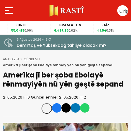
Giriş
Yap
EURO
GRAM ALTIN
FAİZ
55,0419
6.497,25
41,54
0,09%
0,02%
0,31%
5 Ağustos 2026 - 18:01
Demirtaş ve Yüksekdağ tahliye olacak mı?
ANASAYFA
GÜNDEM
Amerîka ji ber şoba Ebolayê rênmayiyên nû yên geştê sepand
Amerîka ji ber şoba Ebolayê
rênmayiyên nû yên geştê sepand
21.05.2026 11:10
Güncellenme :
21.05.2026 11:12