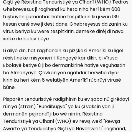
Giştî yê Rêxistina Tenduristiyê ya Cîhanî (WHO) Tedros
Ghebreyesus jî ragihand ku heta niha herî kêm 600
tûşbûyên gumanbar hatine tespîtkirin ku ji wan 139
kesan canê xwe ji dest dane. Ghebreyesus da zanîn ku
vîrus beriya ku were tespîtkirin, demeke dirêj di nava
xelkê de belav bûye.
Li aliyê din, hat ragihandin ku pizşkekî Amerîkî ku ligel
rêxistineke mîsyonerî li Kongoyê kar dikir, bi vîrusa
Ebolayê ketiye û ji bo dermankirinê hatiye veguhastin
bo Almanyayê. Çavkaniyên agahdar herwiha diyar
kirin ku herî kêm 6 welatiyên Amerîkî rûbirûyî vîrusê
bûne.
Pisporên tenduristiyê radigihînin ku ev şoba nû girêdayî
rûniya (strain) "Bundibugyo" ye ku çi vaksîn yan jî
dermanên pejirandî ji bo wê nîn in. Rêxistina
Tenduristiyê ya Cîhanî (WHO) ev rewş wekî "Rewşa
Awarte ya Tenduristiya Giştî ya Navdewletî" ragihand,