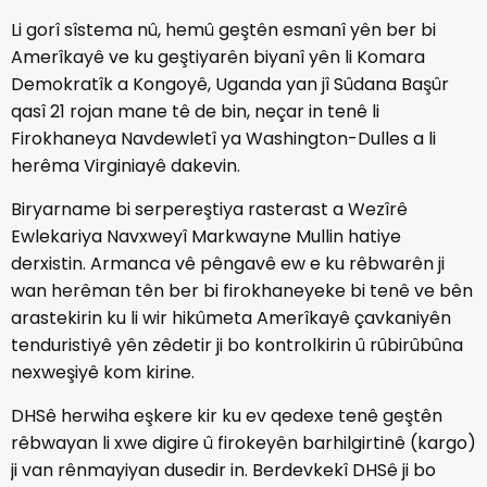
Li gorî sîstema nû, hemû geştên esmanî yên ber bi
Amerîkayê ve ku geştiyarên biyanî yên li Komara
Demokratîk a Kongoyê, Uganda yan jî Sûdana Başûr
qasî 21 rojan mane tê de bin, neçar in tenê li
Firokhaneya Navdewletî ya Washington-Dulles a li
herêma Virginiayê dakevin.
Biryarname bi serpereştiya rasterast a Wezîrê
Ewlekariya Navxweyî Markwayne Mullin hatiye
derxistin. Armanca vê pêngavê ew e ku rêbwarên ji
wan herêman tên ber bi firokhaneyeke bi tenê ve bên
arastekirin ku li wir hikûmeta Amerîkayê çavkaniyên
tenduristiyê yên zêdetir ji bo kontrolkirin û rûbirûbûna
nexweşiyê kom kirine.
DHSê herwiha eşkere kir ku ev qedexe tenê geştên
rêbwayan li xwe digire û firokeyên barhilgirtinê (kargo)
ji van rênmayiyan dusedir in. Berdevkekî DHSê ji bo