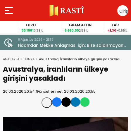
Giriş
Yap
EURO
GRAM ALTIN
FAİZ
55,1581
6.660,55
41,30
0,39%
2,59%
-0,55%
8 Ağustos 2026 - 21:55
Fidan’dan Mekke Anlaşması için: Bize saldırmayan
hiçbir ülke hedefimizde değil
ANASAYFA
DÜNYA
Avustralya, İranlıların ülkeye girişini yasakladı
Avustralya, İranlıların ülkeye
girişini yasakladı
26.03.2026 20:54
Güncellenme :
26.03.2026 20:55