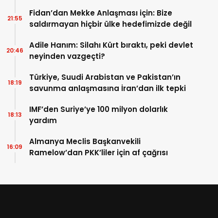
Fidan’dan Mekke Anlaşması için: Bize
21:55
saldırmayan hiçbir ülke hedefimizde değil
Adile Hanım: Silahı Kürt bıraktı, peki devlet
20:46
neyinden vazgeçti?
Türkiye, Suudi Arabistan ve Pakistan’ın
18:19
savunma anlaşmasına İran’dan ilk tepki
IMF’den Suriye’ye 100 milyon dolarlık
18:13
yardım
Almanya Meclis Başkanvekili
16:09
Ramelow’dan PKK’liler için af çağrısı