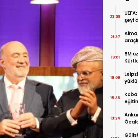
UEFA:
23:08
şeyi 
süre
Alman
21:37
araçl
boyu 
BM uz
19:01
Kürtl
baskı
Leipz
18:09
yüklü
saldı
Koban
15:35
eğiti
eğiti
Ankar
13:24
Öcal
uzana
Gülis