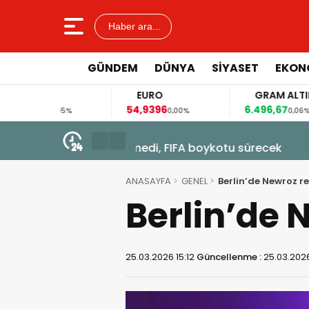
Haber ara...
GÜNDEM
DÜNYA
SİYASET
EKON
AR
EURO
GRAM ALTIN
7
54,9396
6.496,67
0,05%
0,00%
0,06%
6 Ağustos 2026 - 21:37
Almanya’nın Münih kentindeki a
ANASAYFA
GENEL
Berlin’de Newroz r
Berlin’de 
25.03.2026 15:12
Güncellenme :
25.03.2026