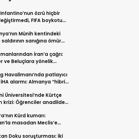
 Infantino’nun özrü hiçbir
değiştirmedi, FIFA boykotu
cek
ya’nın Münih kentindeki
ı saldırının sanığına ömür
hapis cezası
manlarından İran’a çağrı:
er ve Beluçlara yönelik
lar durdurulsun
ig Havalimanı’nda patlayıcı
 İHA alarmı: Almanya “hibrit
rı” ihtimali üzerinde duruyor
i Üniversitesi’nde Kürtçe
m krizi: Öğrenciler anadilde
min sürmesini istiyor
a’nın Kürd kumarı:
an’la masadan Meclis’e
n yol
tan Doku soruşturması: İki