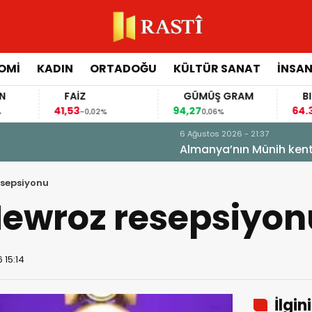
OMİ
KADIN
ORTADOĞU
KÜLTÜR SANAT
İNSAN
FAİZ
GÜMÜŞ GRAM
BITCOIN
41,53
94,27
64.331,00
-0,02%
0,06%
-0,
raçlı saldırının sanığına ömür boyu hapis cezası
esepsiyonu
Newroz resepsiyon
 15:14
İlgin