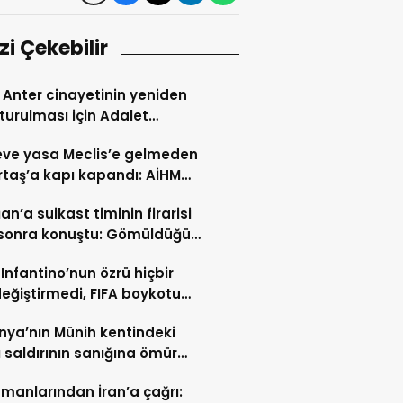
izi Çekebilir
Anter cinayetinin yeniden
turulması için Adalet
lığı’na başvuru
ve yasa Meclis’e gelmeden
taş’a kapı kapandı: AİHM
larının ardından şimdi de
an’a suikast timinin firarisi
i veto tartışması
l sonra konuştu: Gömüldüğü
ürülen silahlar için
 Infantino’nun özrü hiçbir
ris’te kazı başladı
değiştirmedi, FIFA boykotu
cek
ya’nın Münih kentindeki
ı saldırının sanığına ömür
hapis cezası
manlarından İran’a çağrı: