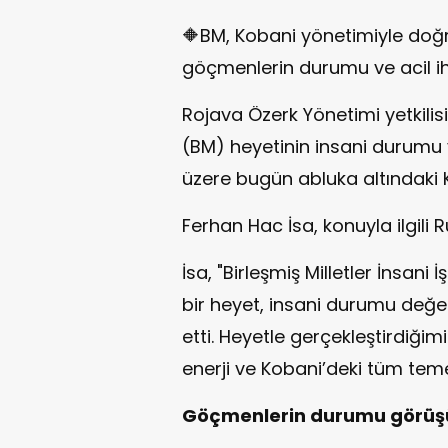
🔶BM, Kobani yönetimiyle doğru
göçmenlerin durumu ve acil iht
Rojava Özerk Yönetimi yetkilisi
(BM) heyetinin insani durumu
üzere bugün abluka altındaki Ko
Ferhan Hac İsa, konuyla ilgil
İsa, "Birleşmiş Milletler İnsan
bir heyet, insani durumu değe
etti. Heyetle gerçekleştirdiği
enerji ve Kobani’deki tüm temel 
Göçmenlerin durumu görüş