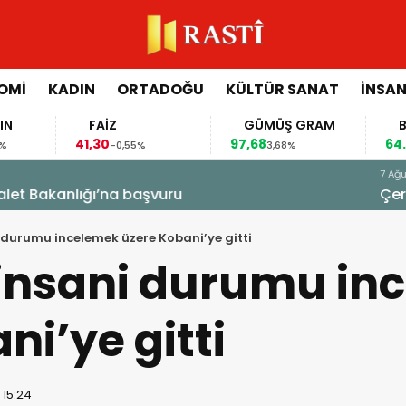
OMİ
KADIN
ORTADOĞU
KÜLTÜR SANAT
İNSAN
FAİZ
GÜMÜŞ GRAM
BITCOIN
41,30
97,68
64.844,00
-0,55%
3,68%
0
 Demirtaş’a kapı kapandı: AİHM kararlarının ardından ş
 durumu incelemek üzere Kobani’ye gitti
 insani durumu in
ni’ye gitti
 15:24