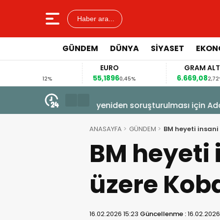
Haber ara...
GÜNDEM
DÜNYA
SİYASET
EKON
LAR
EURO
GRAM ALTIN
66
55,1896
6.669,08
0,12%
0,45%
2,72%
7 Ağustos 2026 - 15:18
Çerçeve yasa Meclis’e gelmeden
veto tartışması
ANASAYFA
GÜNDEM
BM heyeti insani
BM heyeti
üzere Koba
16.02.2026 15:23
Güncellenme :
16.02.2026