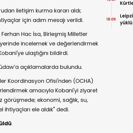
Kürtl
dan iletişim kurma kararı aldı;
baskı
Leipz
iyaçlar için adım mesajı verildi.
18:09
yüklü
saldı
 Ferhan Hac İsa, Birleşmiş Milletler
 yerinde incelemek ve değerlendirmek
bani'ye ulaştığını bildirdi.
i Rûdaw’a açıklamalarda bulundu.
i İşler Koordinasyon Ofisi'nden (OCHA)
rlendirmek amacıyla Kobani'yi ziyaret
miz görüşmede; ekonomi, sağlık, su,
ihtiyaçları ele aldık" dedi.
üldü