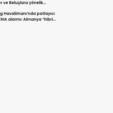
er ve Beluçlara yönelik
lar durdurulsun
ig Havalimanı’nda patlayıcı
 İHA alarmı: Almanya “hibrit
rı” ihtimali üzerinde duruyor