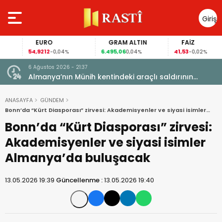
Giriş
Yap
EURO
GRAM ALTIN
FAİZ
54,9212
6.495,06
41,53
-0,04%
0,04%
-0,02%
6 Ağustos 2026 - 21:37
i, FIFA
Almanya’nın Münih kentindeki araçlı saldırının
sanığına ömür boyu hapis cezası
ANASAYFA
GÜNDEM
Bonn’da “Kürt Diasporası” zirvesi: Akademisyenler ve siyasi isimler
Almanya’da buluşacak
Bonn’da “Kürt Diasporası” zirvesi:
Akademisyenler ve siyasi isimler
Almanya’da buluşacak
13.05.2026 19:39
Güncellenme :
13.05.2026 19:40