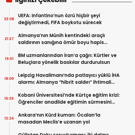
UEFA: Infantino’nun özrü hiçbir şeyi
23:08
değiştirmedi, FIFA boykotu sürecek
Almanya’nın Münih kentindeki araçlı
21:37
saldırının sanığına ömür boyu hapis
cezası
BM uzmanlarından İran’a çağrı: Kürtler ve
19:01
Beluçlara yönelik baskılar durdurulsun
Leipzig Havalimanı’nda patlayıcı yüklü İHA
18:09
alarmı: Almanya “hibrit saldırı” ihtimali
üzerinde duruyor
Kobani Üniversitesi’nde Kürtçe eğitim krizi:
15:35
Öğrenciler anadilde eğitimin sürmesini
istiyor
Ankara’nın Kürd kumarı: Öcalan’la
13:24
masadan Meclis’e uzanan yol
Gülistan Doku soruşturması: İki dalgıç