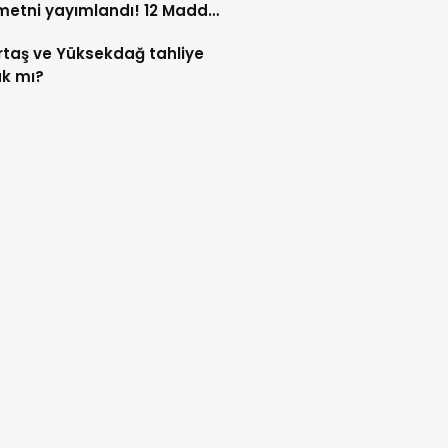
etni yayımlandı! 12 Madde
i kapsıyor?
taş ve Yüksekdağ tahliye
k mı?