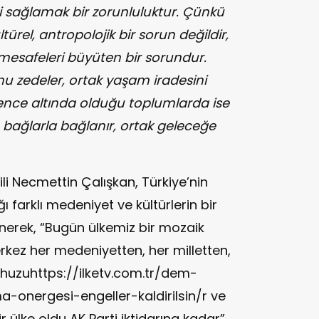
ini sağlamak bir zorunluluktur. Çünkü
türel, antropolojik bir sorun değildir,
esafeleri büyüten bir sorundur.
nu zedeler, ortak yaşam iradesini
üvence altında olduğu toplumlarda ise
ü bağlarla bağlanır, ortak geleceğe
ili Necmettin Çalışkan, Türkiye’nin
 farklı medeniyet ve kültürlerin bir
erek, “Bugün ülkemiz bir mozaik
erkez her medeniyetten, her milletten,
, huzuhttps://ilketv.com.tr/dem-
a-onergesi-engeller-kaldirilsin/r ve
ir ülke oldu AK Parti iktidarına kadar”