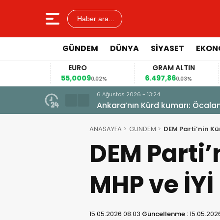
Haber ara...
GÜNDEM
DÜNYA
SİYASET
EKON
EURO
GRAM ALTIN
55,0009
6.497,86
41
4%
0,02%
0,03%
6 Ağustos 2026 - 13:24
istiyor
Ankara’nın Kürd kumarı: Öcala
ANASAYFA
GÜNDEM
DEM Parti’nin Kü
DEM Parti’
MHP ve İYİ 
15.05.2026 08:03
Güncellenme :
15.05.202