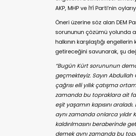
AKP, MHP ve İYİ Parti’nin oyları
Öneri üzerine söz alan DEM Part
sorununun çözümü yolunda atıl
halkının karşılaştığı engelleri
getireceğini savunarak, şu de
“Bugün Kürt sorununun demok
geçmekteyiz. Sayın Abdullah 
çağrısı elli yıllık çatışma orta
zamanda bu topraklara ait fark
eşit yaşamın kapısını araladı.
aynı zamanda onlarca yıldır K
kaldırılmasını beraberinde ge
demek aynı zamanda bu toprak