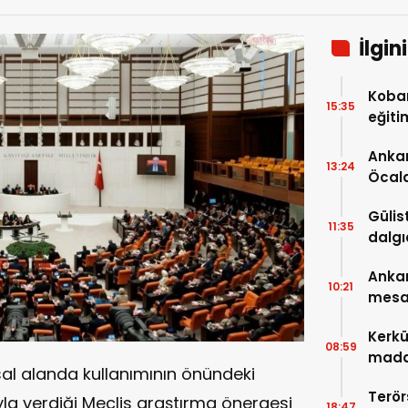
İlgin
Koban
15:35
eğiti
eğiti
Ankar
13:24
Öcal
uzana
Gülis
11:35
dalgı
Ankar
10:21
mesa
Kerkü
08:59
madde
sal alanda kullanımının önündeki
Terör
yla verdiği Meclis araştırma önergesi
18:47