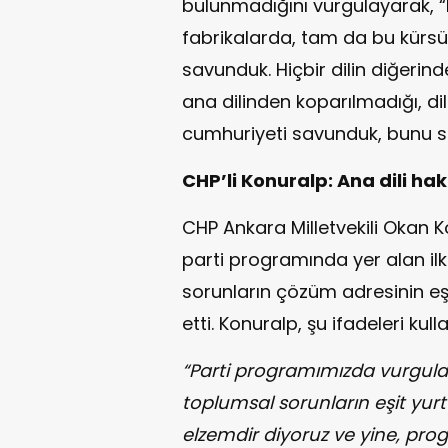
bulunmadığını vurgulayarak, “Bi
fabrikalarda, tam da bu kürsüde 
savunduk. Hiçbir dilin diğerin
ana dilinden koparılmadığı, dil
cumhuriyeti savunduk, bunu 
CHP’li Konuralp: Ana dili ha
CHP Ankara Milletvekili Okan K
parti programında yer alan ilk
sorunların çözüm adresinin eşi
etti. Konuralp, şu ifadeleri kull
“Parti programımızda vurgula
toplumsal sorunların eşit yur
elzemdir diyoruz ve yine, pr