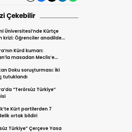
izi Çekebilir
i Üniversitesi’nde Kürtçe
m krizi: Öğrenciler anadilde
min sürmesini istiyor
a’nın Kürd kumarı:
an’la masadan Meclis’e
n yol
tan Doku soruşturması: İki
ç tutuklandı
a’da “Terörsüz Türkiye”
isi
k’te Kürt partilerden 7
lik ortak bildiri
süz Türkiye” Çerçeve Yasa