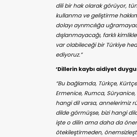
dili bir hak olarak görüyor, t
kullanma ve geliştirme hakkın
dolayı ayrımcılığa uğramayac
dışlanmayacağı, farklı kimlikle
var olabileceği bir Türkiye 
ediyoruz.”
‘Dillerin kaybı aidiyet duyg
“Bu bağlamda, Türkçe, Kürtçe
Ermenice, Rumca, Süryanice
hangi dil varsa, annelerimiz r
dilde görmüşse, bizi hangi di
işte o dilin ama daha da öneml
ötekileştirmeden, önemsizleş