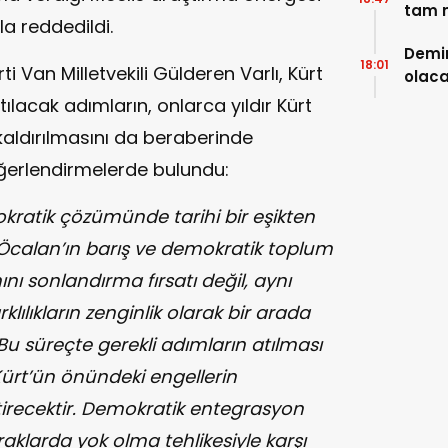
tam m
yla reddedildi.
neler
Demir
18:01
i Van Milletvekili Gülderen Varlı, Kürt
olaca
acak adımların, onlarca yıldır Kürt
n kaldırılmasını da beraberinde
ğerlendirmelerde bulundu:
ratik çözümünde tarihi bir eşikten
Öcalan’ın barış ve demokratik toplum
mını sonlandırma fırsatı değil, aynı
lılıkların zenginlik olarak bir arada
 Bu süreçte gerekli adımların atılması
ürt’ün önündeki engellerin
tirecektir. Demokratik entegrasyon
larda yok olma tehlikesiyle karşı