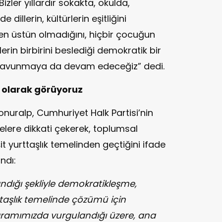
zler yıllardır sokakta, okulda,
dillerin, kültürlerin eşitliğini
den üstün olmadığını, hiçbir çocuğun
lerin birbirini beslediği demokratik bir
savunmaya da devam edeceğiz” dedi.
k olarak görüyoruz
onuralp, Cumhuriyet Halk Partisi’nin
elere dikkati çekerek, toplumsal
t yurttaşlık temelinden geçtiğini ifade
andı:
ndığı şekliyle demokratikleşme,
ttaşlık temelinde çözümü için
ogramımızda vurgulandığı üzere, ana