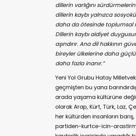
dillerin varlığını sürdürmeler
dillerin kaybı yalnızca sosyokül
daha da ötesinde toplumsal m
Dillerin kaybı aidiyet duygusu
aşındırır. Ana dil hakkının g
bireyler ülkelerine daha güçl
daha fazla inanır.”
Yeni Yol Grubu Hatay Milletvek
geçmişten bu yana barındırdığı
arada yaşama kültürüne değin
olarak Arap, Kürt, Türk, Laz, Ç
her kültürden insanların barış
partiden-kurtce-icin-arastirm
kardeşlik içerisinde yaşadığı b