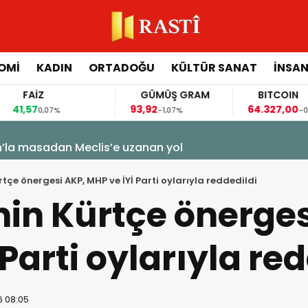
OMİ
KADIN
ORTADOĞU
KÜLTÜR SANAT
İNSAN
FAİZ
GÜMÜŞ GRAM
BITCOIN
,57
93,92
64.327,00
0,07%
-1,07%
-0,71%
n’la masadan Meclis’e uzanan yol
rtçe önergesi AKP, MHP ve İYİ Parti oylarıyla reddedildi
nin Kürtçe önerges
Parti oylarıyla re
6 08:05