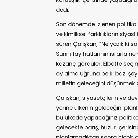
dedi.
Son dönemde izlenen politika
ve kimliksel farklılıkların siyasi
süren Çalışkan, “Ne yazık ki s
Sünni fay hatlarının ısrarla ne 
kazanç gördüler. Elbette seçi
oy alma uğruna belki bazı şey
milletin geleceğini düşünmek 
Çalışkan, siyasetçilerin ve dev
yerine ülkenin geleceğini planl
bu ülkede yapacağınız politikal
gelecekte barış, huzur içeris
planlamadıktan sonra hiçbir an