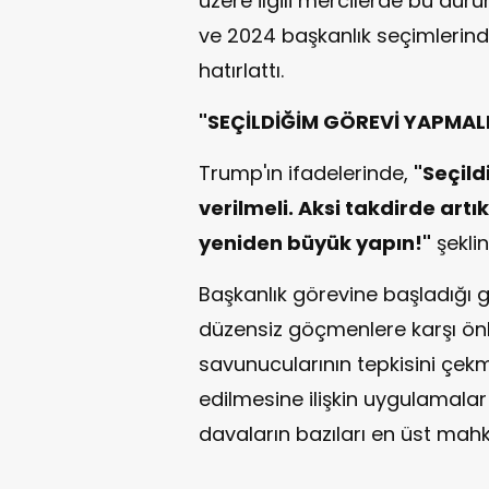
üzere ilgili mercilerde bu du
ve 2024 başkanlık seçimlerind
hatırlattı.
"SEÇİLDİĞİM GÖREVİ YAPMAL
Trump'ın ifadelerinde,
"Seçil
verilmeli. Aksi takdirde art
yeniden büyük yapın!"
şeklin
Başkanlık görevine başladığı 
düzensiz göçmenlere karşı ön
savunucularının tepkisini çekm
edilmesine ilişkin uygulamala
davaların bazıları en üst mah