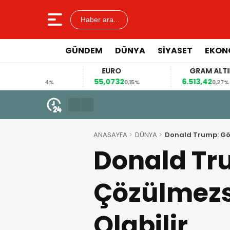
Haber ara...
GÜNDEM
DÜNYA
SİYASET
EKON
AR
EURO
GRAM ALTIN
53
55,0732
6.513,42
0,04%
0,15%
0,27%
6 Ağustos 2026 - 08:59
Kerkük’te Kürt partilerden 7 mad
ANASAYFA
DÜNYA
Donald Trump: Gö
Donald Tr
Çözülmezs
Olabilir