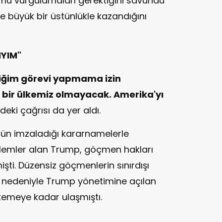
rumu vurgulamaları gerektiğini savundu
e büyük bir üstünlükle kazandığını
IYIM"
diğim görevi yapmama izin
ık bir ülkemiz olmayacak. Amerika'yı
deki çağrısı da yer aldı.
gün imzaladığı kararnamelerle
lemler alan Trump, göçmen hakları
işti. Düzensiz göçmenlerin sınırdışı
r nedeniyle Trump yönetimine açılan
kemeye kadar ulaşmıştı.