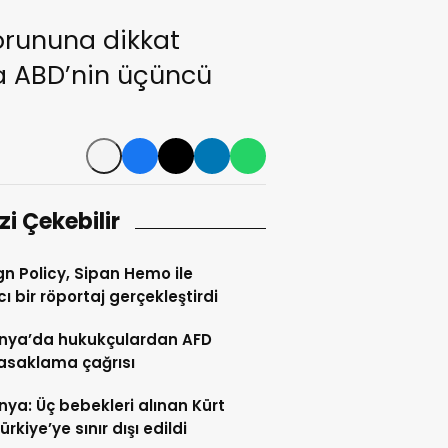
orununa dikkat
a ABD’nin üçüncü
izi Çekebilir
gn Policy, Sipan Hemo ile
cı bir röportaj gerçekleştirdi
nya’da hukukçulardan AFD
yasaklama çağrısı
ya: Üç bebekleri alınan Kürt
Türkiye’ye sınır dışı edildi