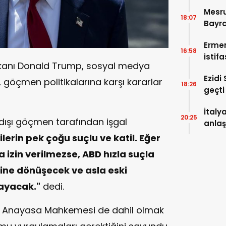
Mesru
18:07
Bayr
Erme
16:58
istif
aşkanı Donald Trump, sosyal medya
yenid
Ezidi
 göçmen politikalarına karşı kararlar
18:26
geçti
İtaly
20:25
dışı göçmen tarafından işgal
anlaş
ilerin pek çoğu suçlu ve katil. Eğer
 izin verilmezse, ABD hızla suçla
ine dönüşecek ve asla eski
ayacak."
dedi.
n Anayasa Mahkemesi de dahil olmak