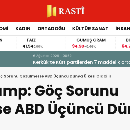
OMİ
KADIN
ORTADOĞU
KÜLTÜR SANAT
İNSAN
FAİZ
GÜMÜŞ GRAM
BITCOIN
41,54
94,50
64.772,00
0,00%
-0,46%
-0
delik ortak bildiri
ç Sorunu Çözülmezse ABD Üçüncü Dünya Ülkesi Olabilir
ump: Göç Sorunu
e ABD Üçüncü Dün