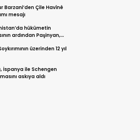
r Barzani’den Çile Havînê
amı mesajı
nistan’da hükümetin
asının ardından Paşinyan,
en başbakan olarak atandı
 Soykırımının üzerinden 12 yıl
a, İspanya ile Schengen
masını askıya aldı