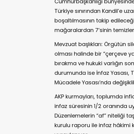
Cumhurbaşkanlığı bünyesinde 
Türkiye sınırından Kandil’e u
boşaltılmasının takip edileceği 
mağaralardan 7’sinin temizlend
Mevzuat başlıkları: Örgütün si
olması halinde bir “çerçeve ya
bırakma ve hukuki varlığın son
durumunda ise İnfaz Yasası, 
Mücadele Yasası’nda değişikli
AKP kurmayları, toplumda infi
infaz süresinin 1/2 oranında u
Düzenlemelerin “af” niteliği t
kurulu raporu ile infaz hâkimi k