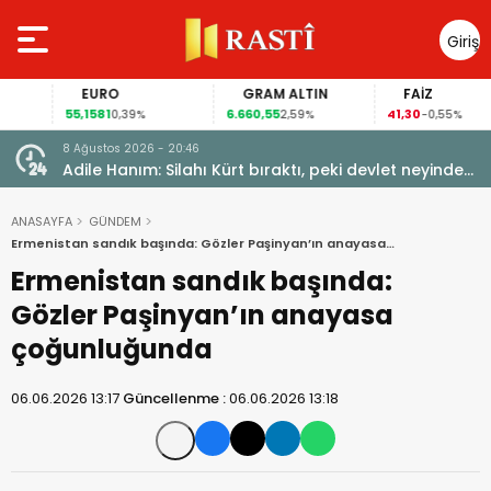
Giriş
Yap
EURO
GRAM ALTIN
FAİZ
55,1581
6.660,55
41,30
0,39%
2,59%
-0,55%
8 Ağustos 2026 - 20:46
Adile Hanım: Silahı Kürt bıraktı, peki devlet neyinden
vazgeçti?
ANASAYFA
GÜNDEM
Ermenistan sandık başında: Gözler Paşinyan’ın anayasa
çoğunluğunda
Ermenistan sandık başında:
Gözler Paşinyan’ın anayasa
çoğunluğunda
06.06.2026 13:17
Güncellenme :
06.06.2026 13:18