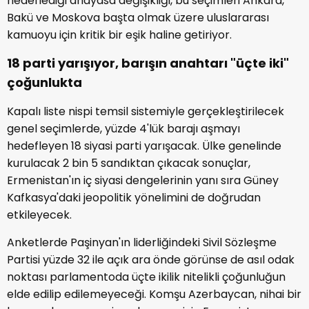
hedeflediği anayasa değişikliği, bu seçimleri Ankara,
Bakü ve Moskova başta olmak üzere uluslararası
kamuoyu için kritik bir eşik haline getiriyor.
18 parti yarışıyor, barışın anahtarı "üçte iki"
çoğunlukta
Kapalı liste nispi temsil sistemiyle gerçekleştirilecek
genel seçimlerde, yüzde 4'lük barajı aşmayı
hedefleyen 18 siyasi parti yarışacak. Ülke genelinde
kurulacak 2 bin 5 sandıktan çıkacak sonuçlar,
Ermenistan'ın iç siyasi dengelerinin yanı sıra Güney
Kafkasya'daki jeopolitik yönelimini de doğrudan
etkileyecek.
Anketlerde Paşinyan'ın liderliğindeki Sivil Sözleşme
Partisi yüzde 32 ile açık ara önde görünse de asıl odak
noktası parlamentoda üçte ikilik nitelikli çoğunluğun
elde edilip edilemeyeceği. Komşu Azerbaycan, nihai bir