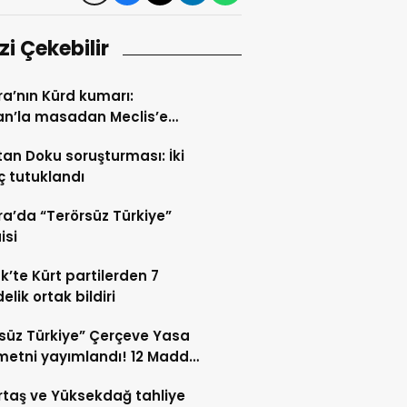
izi Çekebilir
a’nın Kürd kumarı:
an’la masadan Meclis’e
n yol
tan Doku soruşturması: İki
ç tutuklandı
a’da “Terörsüz Türkiye”
isi
k’te Kürt partilerden 7
lik ortak bildiri
süz Türkiye” Çerçeve Yasa
etni yayımlandı! 12 Madde
i kapsıyor?
taş ve Yüksekdağ tahliye