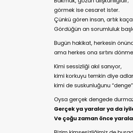
Bakmak, gözün alışkanlığıdır;
görmek ise cesaret ister.
Çünkü gören insan, artık kaç
Gördüğün an sorumluluk başla
Bugün hakikat, herkesin önün
ama herkes ona sırtını dönmen
Kimi sessizliği akıl sanıyor,
kimi korkuyu temkin diye adlan
kimi de suskunluğunu “denge” 
Oysa gerçek dengede durmaz
Gerçek ya yaralar ya da iyile
Ve çoğu zaman önce yarala
Bizim kimsesizliğimiz de burad