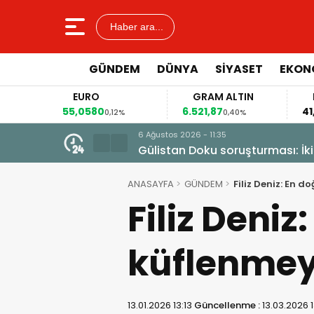
Haber ara...
GÜNDEM
DÜNYA
SİYASET
EKON
EURO
GRAM ALTIN
FA
55,0580
6.521,87
41,5
0,12%
0,40%
6 Ağustos 2026 - 11:35
Gülistan Doku soruşturması: İki
ANASAYFA
GÜNDEM
Filiz Deniz: En 
Filiz Deniz
küflenmey
13.01.2026 13:13
Güncellenme :
13.03.2026 1