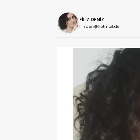
FİLİZ DENİZ
filizden@hotmail.de