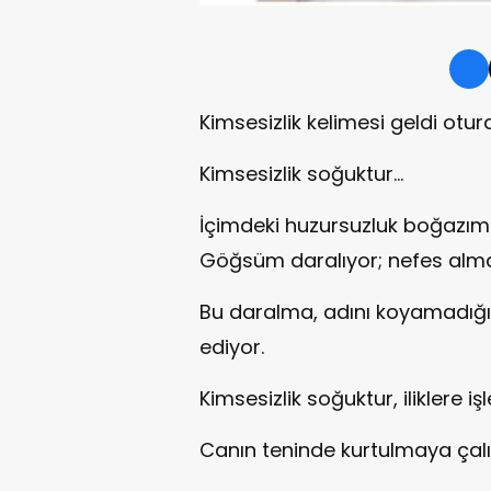
Kimsesizlik kelimesi geldi otu
Kimsesizlik soğuktur…
İçimdeki huzursuzluk boğazımı 
Göğsüm daralıyor; nefes alm
Bu daralma, adını koyamadığım
ediyor.
Kimsesizlik soğuktur, iliklere i
Canın teninde kurtulmaya çal