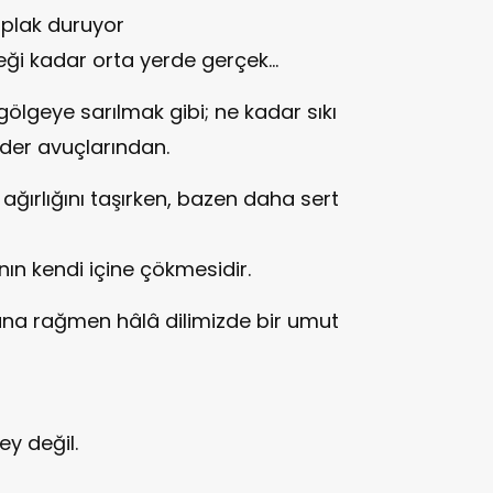
ıplak duruyor
eği kadar orta yerde gerçek…
ölgeye sarılmak gibi; ne kadar sıkı
ider avuçlarından.
ağırlığını taşırken, bazen daha sert
anın kendi içine çökmesidir.
suna rağmen hâlâ dilimizde bir umut
y değil.