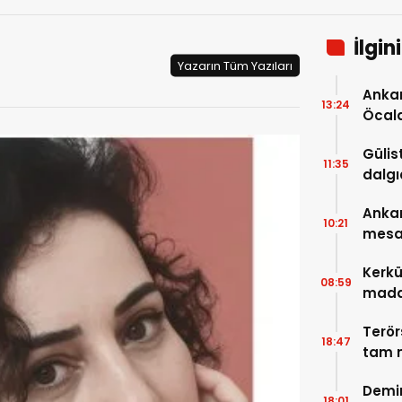
İlgin
Yazarın Tüm Yazıları
Ankar
13:24
Öcal
uzana
Gülis
11:35
dalgı
Ankar
10:21
mesa
Kerkü
08:59
madde
Terör
18:47
tam m
neler
Demir
18:01