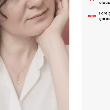
olaca
Forei
15:49
çarpı