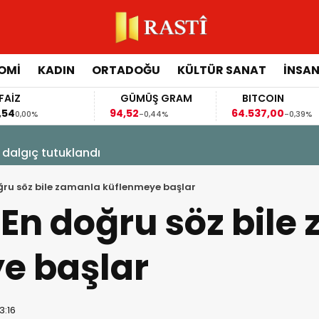
OMİ
KADIN
ORTADOĞU
KÜLTÜR SANAT
İNSAN
İZ
GÜMÜŞ GRAM
BITCOIN
4
94,52
64.537,00
0,00%
-0,44%
-0,39%
 dalgıç tutuklandı
doğru söz bile zamanla küflenmeye başlar
: En doğru söz bil
e başlar
3:16