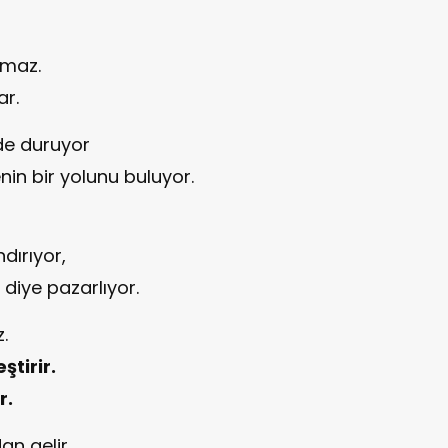
amaz.
r.
de duruyor
in bir yolunu buluyor.
dırıyor,
diye pazarlıyor.
.
ştirir.
r.
an gelir.