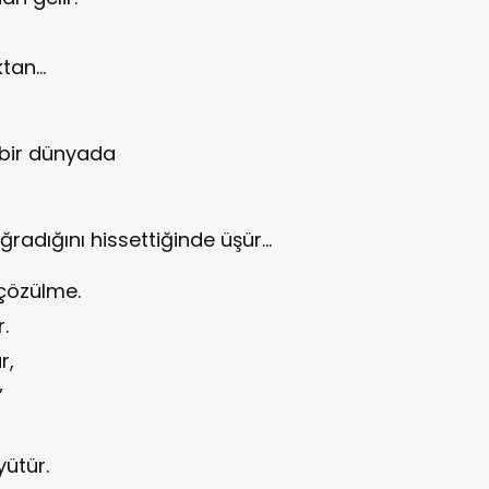
­tan…
 bir dünyada
ğradığını hissettiğinde üşür…
 çözülme.
.
r,
”
yütür.