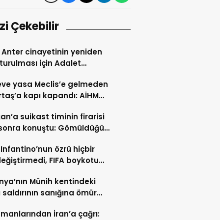
izi Çekebilir
Anter cinayetinin yeniden
turulması için Adalet
lığı’na başvuru
ve yasa Meclis’e gelmeden
taş’a kapı kapandı: AİHM
larının ardından şimdi de
an’a suikast timinin firarisi
i veto tartışması
l sonra konuştu: Gömüldüğü
ürülen silahlar için
 Infantino’nun özrü hiçbir
ris’te kazı başladı
değiştirmedi, FIFA boykotu
cek
ya’nın Münih kentindeki
ı saldırının sanığına ömür
hapis cezası
manlarından İran’a çağrı: