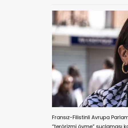
Fransız-Filistinli Avrupa Par
“terörizmi övme” suçlaması k