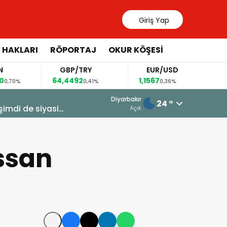
Giriş Yap
 HAKLARI
RÖPORTAJ
OKUR KÖŞESİ
GBP/TRY
EUR/USD
BRE
64,4492
1,1567
82,63
0,41%
0,36%
0
7 Ağustos 2026 - 15:05
Diyarbakır
24 °
imdi de siyasi
Erdoğan’a suikast timinin firarisi 1
Açık
kazı başladı
ssan