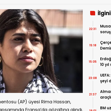
İlgin
Musa 
22:31
soruş
Bakan
Çerçe
15:18
Demir
karar
Erdoğ
siyas
15:05
10 yı
öne s
UEFA:
Marma
23:08
şeyi 
süre
Alman
21:37
araçl
lamentosu (AP) üyesi Rima Hassan,
boyu 
BM uz
apsamında Fransa’da gözaltına alındı.
19:01