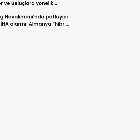
er ve Beluçlara yönelik
lar durdurulsun
ig Havalimanı’nda patlayıcı
 İHA alarmı: Almanya “hibrit
rı” ihtimali üzerinde duruyor