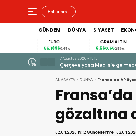
Haber ara...
GÜNDEM
DÜNYA
SİYASET
EKON
EURO
GRAM ALTIN
55,1896
6.660,55
4
12%
0,45%
2,59%
7 Ağustos 2026 - 15:18
Çerçeve yasa Meclis’e gelmeden
veto tartışması
ANASAYFA
DÜNYA
Fransa’da AP üyes
Fransa’da
gözaltına 
02.04.2026 19:12
Güncellenme :
02.04.2026