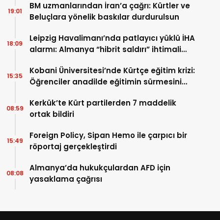
BM uzmanlarından İran’a çağrı: Kürtler ve
19:01
Beluçlara yönelik baskılar durdurulsun
Leipzig Havalimanı’nda patlayıcı yüklü İHA
18:09
alarmı: Almanya “hibrit saldırı” ihtimali
üzerinde duruyor
Kobani Üniversitesi’nde Kürtçe eğitim krizi:
15:35
Öğrenciler anadilde eğitimin sürmesini
istiyor
Kerkük’te Kürt partilerden 7 maddelik
08:59
ortak bildiri
Foreign Policy, Sipan Hemo ile çarpıcı bir
15:49
röportaj gerçekleştirdi
Almanya’da hukukçulardan AFD için
08:08
yasaklama çağrısı