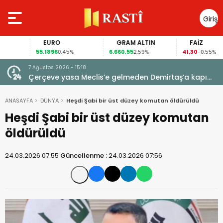
Giriş
Yap
EURO
GRAM ALTIN
FAİZ
55,1896
6.660,55
41,30
0,45%
2,59%
-0,55%
7 Ağustos 2026 - 15:18
 için
Çerçeve yasa Meclis’e gelmeden Demirtaş’a kapı
kapandı: AİHM kararlarının ardından şimdi de siyasi
veto tartışması
ANASAYFA
DÜNYA
Heşdi Şabi bir üst düzey komutan öldürüldü
Heşdi Şabi bir üst düzey komutan
öldürüldü
24.03.2026 07:55
Güncellenme :
24.03.2026 07:56