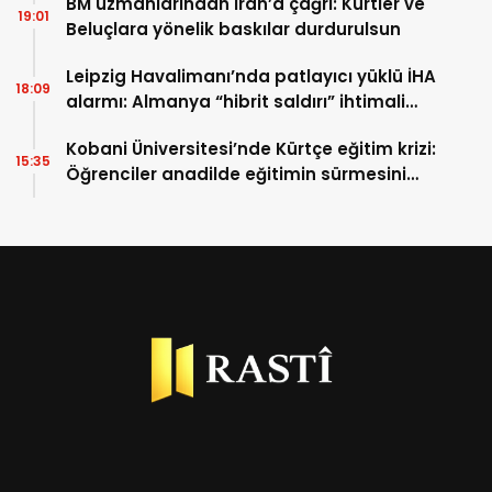
BM uzmanlarından İran’a çağrı: Kürtler ve
19:01
Beluçlara yönelik baskılar durdurulsun
Leipzig Havalimanı’nda patlayıcı yüklü İHA
18:09
alarmı: Almanya “hibrit saldırı” ihtimali
üzerinde duruyor
Kobani Üniversitesi’nde Kürtçe eğitim krizi:
15:35
Öğrenciler anadilde eğitimin sürmesini
istiyor