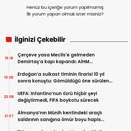
Henüz bu içeriğe yorum yapılmamış.
İlk yorum yapan olmak ister misiniz?
İlginizi Çekebilir
Çerçeve yasa Meclis’e gelmeden
15:18
Demirtaş’a kapı kapandı: AİHM
kararlarının ardından şimdi de siyasi veto
Erdoğan’a suikast timinin firarisi 10 yıl
tartışması
15:05
sonra konuştu: Gömüldüğü öne sürülen
silahlar için Marmaris’te kazı başladı
UEFA: Infantino’nun özrü hiçbir şeyi
23:08
değiştirmedi, FIFA boykotu sürecek
Almanya’nın Münih kentindeki araçlı
21:37
saldırının sanığına ömür boyu hapis
cezası