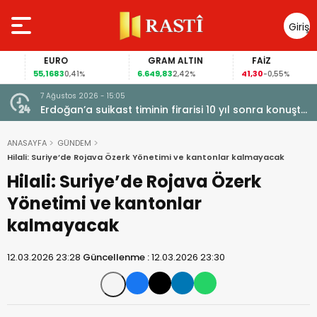
Giriş
Yap
EURO
GRAM ALTIN
FAİZ
55,1683
6.649,83
41,30
0,41%
2,42%
-0,55%
7 Ağustos 2026 - 15:05
kapı
Erdoğan’a suikast timinin firarisi 10 yıl sonra konuştu:
siyasi
Gömüldüğü öne sürülen silahlar için Marmaris’te
kazı başladı
ANASAYFA
GÜNDEM
Hilali: Suriye’de Rojava Özerk Yönetimi ve kantonlar kalmayacak
Hilali: Suriye’de Rojava Özerk
Yönetimi ve kantonlar
kalmayacak
12.03.2026 23:28
Güncellenme :
12.03.2026 23:30