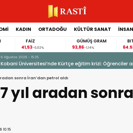
OMİ
KADIN
ORTADOĞU
KÜLTÜR SANAT
İNSAN
FAİZ
GÜMÜŞ GRAM
BITCOIN
41,53
93,86
64.539,00
-0,02%
-1,14%
-0
ğitim krizi: Öğrenciler anadilde eğitimin sürmesini istiy
 aradan sonra İran’dan petrol aldı
 7 yıl aradan sonr
 10:15