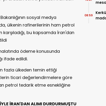
mesa
Kerkü
08:59
 Bakanlığının sosyal medya
madde
, ülkenin rafinerilerinin ham petrol
dan karşıladığı, bu kapsamda İran'dan
ildi
ithalatında ödeme konusunda
 ifade edildi.
n fazla ülkeden temin ettiği
lerin ticari değerlendirmelere göre
an petrol tedarik etme esnekliğine
NİYLE İRAN'DAN ALIMI DURDURMUŞTU