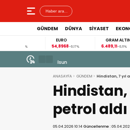
Haber ara...
GÜNDEM
DÜNYA
SİYASET
EKON
AR
EURO
GRAM ALTIN
41
54,8968
6.489,11
0,03%
-0,17%
-0,11%
6 Ağustos 2026 - 15:35
Kobani Üniversitesi’nde Kürtçe e
ANASAYFA
GÜNDEM
Hindistan, 7 yıl
Hindistan,
petrol aldı
05.04.2026 10:14
Güncellenme :
05.04.2026