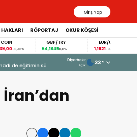
Giriş Yap
 HAKLARI
RÖPORTAJ
OKUR KÖŞESİ
GBP/TRY
EUR/USD
64,1845
1,1521
82
,38%
0,11%
-0,28%
6 Ağustos 2026 - 13:24
Diyarbakır
33 °
or
Ankara’nın Kürd kumarı: Öcalan’la
Açık
a İran’dan