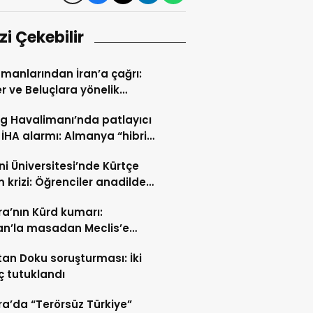
izi Çekebilir
manlarından İran’a çağrı:
er ve Beluçlara yönelik
lar durdurulsun
ig Havalimanı’nda patlayıcı
 İHA alarmı: Almanya “hibrit
rı” ihtimali üzerinde duruyor
i Üniversitesi’nde Kürtçe
m krizi: Öğrenciler anadilde
min sürmesini istiyor
a’nın Kürd kumarı:
an’la masadan Meclis’e
n yol
tan Doku soruşturması: İki
ç tutuklandı
a’da “Terörsüz Türkiye”