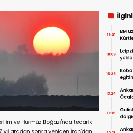
İlgin
BM uz
19:01
Kürtl
baskı
Leipz
18:09
yüklü
saldı
Koban
15:35
eğiti
eğiti
Ankar
13:24
Öcal
uzana
Gülis
11:35
dalgı
erilim ve Hürmüz Boğazı'nda tedarik
Ankar
 7 yıl aradan sonra yeniden İran'dan
10:21