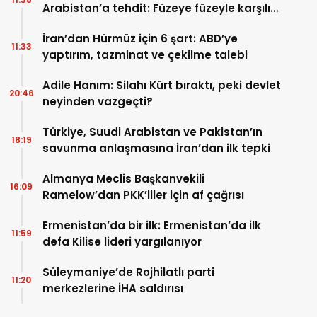
Arabistan’a tehdit: Füzeye füzeyle karşılık
verilmeli
İran’dan Hürmüz için 6 şart: ABD’ye
11:33
yaptırım, tazminat ve çekilme talebi
Adile Hanım: Silahı Kürt bıraktı, peki devlet
20:46
neyinden vazgeçti?
Türkiye, Suudi Arabistan ve Pakistan’ın
18:19
savunma anlaşmasına İran’dan ilk tepki
Almanya Meclis Başkanvekili
16:09
Ramelow’dan PKK’liler için af çağrısı
Ermenistan’da bir ilk: Ermenistan’da ilk
11:59
defa Kilise lideri yargılanıyor
Süleymaniye’de Rojhilatlı parti
11:20
merkezlerine İHA saldırısı