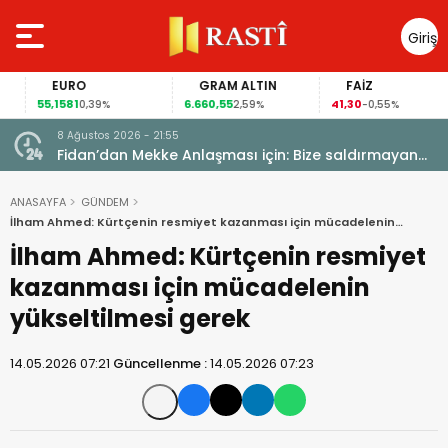
Giriş
Yap
EURO
GRAM ALTIN
FAİZ
55,1581
6.660,55
41,30
0,39%
2,59%
-0,55%
8 Ağustos 2026 - 21:55
Fidan’dan Mekke Anlaşması için: Bize saldırmayan
hiçbir ülke hedefimizde değil
ANASAYFA
GÜNDEM
İlham Ahmed: Kürtçenin resmiyet kazanması için mücadelenin
yükseltilmesi gerek
İlham Ahmed: Kürtçenin resmiyet
kazanması için mücadelenin
yükseltilmesi gerek
14.05.2026 07:21
Güncellenme :
14.05.2026 07:23