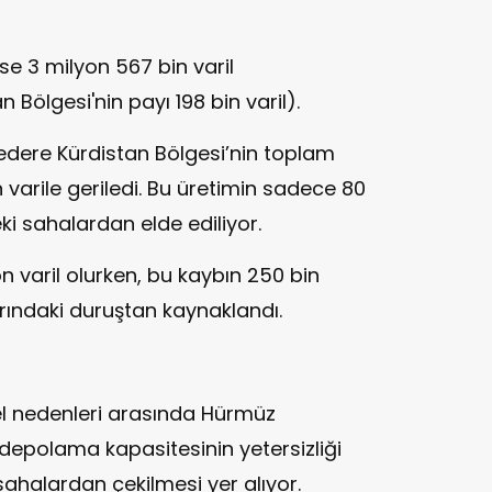
ise 3 milyon 567 bin varil
Bölgesi'nin payı 198 bin varil).
Federe Kürdistan Bölgesi’nin toplam
 varile geriledi. Bu üretimin sadece 80
eki sahalardan elde ediliyor.
 varil olurken, bu kaybın 250 bin
arındaki duruştan kaynaklandı.
el nedenleri arasında Hürmüz
 depolama kapasitesinin yetersizliği
 sahalardan çekilmesi yer alıyor.