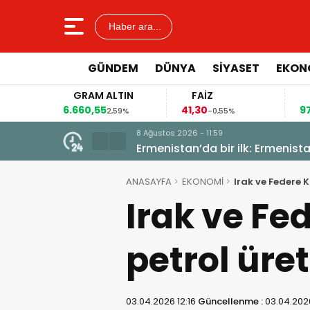
Haber ara...
GÜNDEM
DÜNYA
SİYASET
EKON
GRAM ALTIN
FAİZ
6.660,55
41,30
97
5%
2,59%
-0,55%
8 Ağustos 2026 - 11:20
Süleymaniye’de Rojhilatlı part
ANASAYFA
EKONOMİ
Irak ve Federe 
Irak ve Fe
petrol üre
03.04.2026 12:16
Güncellenme :
03.04.2026