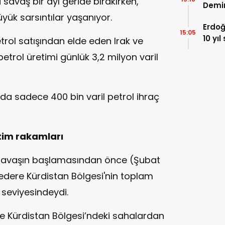
i savaş bir ayı geride bırakırken,
Demir
yük sarsıntılar yaşanıyor.
karar
Erdoğ
siyas
15:05
10 yı
trol satışından elde eden Irak ve
öne s
etrol üretimi günlük 3,2 milyon varil
Marma
da sadece 400 bin varil petrol ihraç
tim rakamları
Savaşın başlamasından önce (Şubat
Federe Kürdistan Bölgesi'nin toplam
 seviyesindeydi.
ere Kürdistan Bölgesi’ndeki sahalardan