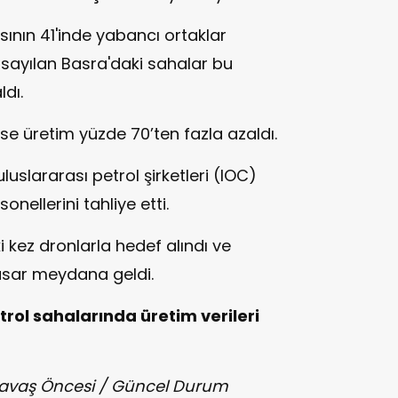
sının 41'inde yabancı ortaklar
 sayılan Basra'daki sahalar bu
dı.
se üretim yüzde 70’ten fazla azaldı.
luslararası petrol şirketleri (IOC)
onellerini tahliye etti.
i kez dronlarla hedef alındı ve
asar meydana geldi.
rol sahalarında üretim verileri
/ Savaş Öncesi / Güncel Durum