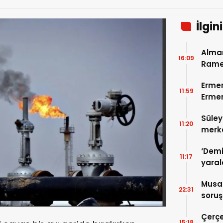
İlgin
Alman
16:09
Ramel
çağrı
Ermen
11:59
Ermen
yargı
Süley
11:20
merke
‘Dem
11:17
yara
Gürle
Musa 
22:31
soruş
Bakan
Çerçe
15:18