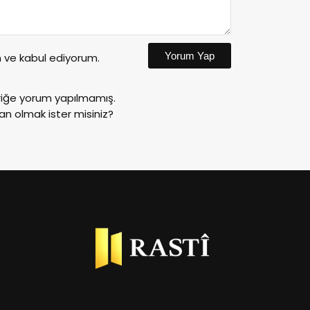
Yorum Yap
ve kabul ediyorum.
riğe yorum yapılmamış.
an olmak ister misiniz?