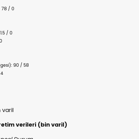
 78 / 0
1.5 / 0
 0
gesi): 90 / 58
 4
 varil
etim verileri (bin varil)