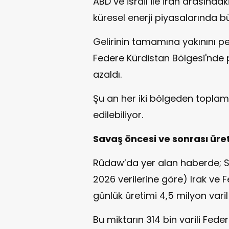
ABD ve İsrail ile İran arasındak
küresel enerji piyasalarında bü
Gelirinin tamamına yakınını pe
Federe Kürdistan Bölgesi'nde p
azaldı.
Şu an her iki bölgeden toplam
edilebiliyor.
Savaş öncesi ve sonrası üre
Rûdaw’da yer alan haberde; 
2026 verilerine göre) Irak ve 
günlük üretimi 4,5 milyon varil
Bu miktarın 314 bin varili Fed