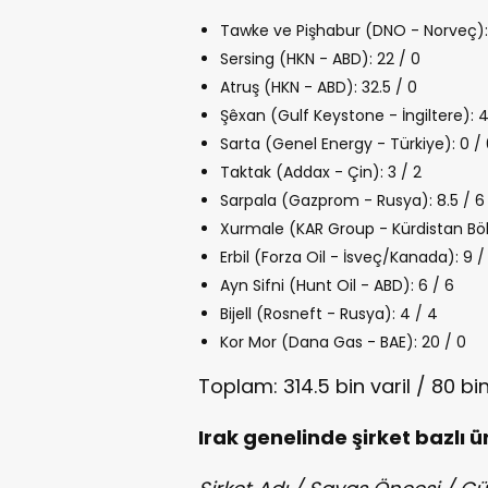
Tawke ve Pişhabur (DNO - Norveç):
Sersing (HKN - ABD): 22 / 0
Atruş (HKN - ABD): 32.5 / 0
Şêxan (Gulf Keystone - İngiltere): 4
Sarta (Genel Energy - Türkiye): 0 /
Taktak (Addax - Çin): 3 / 2
Sarpala (Gazprom - Rusya): 8.5 / 6
Xurmale (KAR Group - Kürdistan Böl
Erbil (Forza Oil - İsveç/Kanada): 9 /
Ayn Sifni (Hunt Oil - ABD): 6 / 6
Bijell (Rosneft - Rusya): 4 / 4
Kor Mor (Dana Gas - BAE): 20 / 0
Toplam: 314.5 bin varil / 80 bin
Irak genelinde şirket bazlı ür