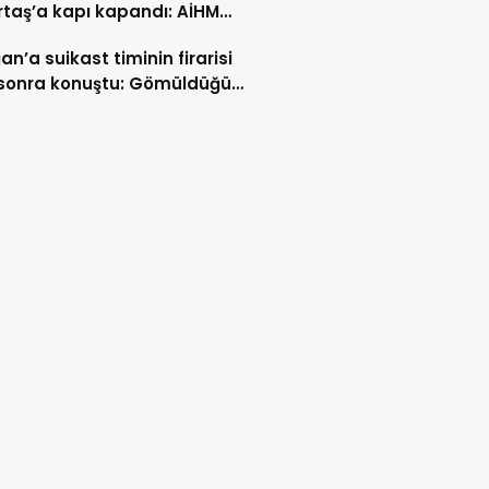
taş’a kapı kapandı: AİHM
larının ardından şimdi de
an’a suikast timinin firarisi
i veto tartışması
l sonra konuştu: Gömüldüğü
ürülen silahlar için
ris’te kazı başladı