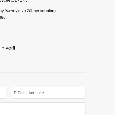
Güncel Durum
uzey Rumeyla ve Zübeyr sahaları)
 380
in varil