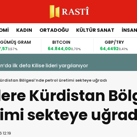
OMİ
KADIN
ORTADOĞU
KÜLTÜR SANAT
İNSAN
GÜMÜŞ GRAM
BITCOIN
GBP/TRY
,57
64.844,00
64,4492
3,57%
0,70%
0,41%
i merkezlerine İHA saldırısı
Kürdistan Bölgesi’nde petrol üretimi sekteye uğradı
dere Kürdistan Böl
timi sekteye uğrad
 12:19