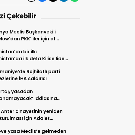
izi Çekebilir
ya Meclis Başkanvekili
ow’dan PKK’liler için af
sı
istan’da bir ilk:
istan’da ilk defa Kilise lideri
lanıyor
maniye’de Rojhilatlı parti
zlerine İHA saldırısı
irtaş yasadan
lanamayacak’ iddiasına
k’ten yanıt
Anter cinayetinin yeniden
turulması için Adalet
lığı’na başvuru
ve yasa Meclis’e gelmeden