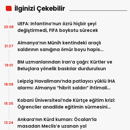
İlginizi Çekebilir
UEFA: Infantino’nun özrü hiçbir şeyi
23:08
değiştirmedi, FIFA boykotu sürecek
Almanya’nın Münih kentindeki araçlı
21:37
saldırının sanığına ömür boyu hapis
cezası
BM uzmanlarından İran’a çağrı: Kürtler ve
19:01
Beluçlara yönelik baskılar durdurulsun
Leipzig Havalimanı’nda patlayıcı yüklü İHA
18:09
alarmı: Almanya “hibrit saldırı” ihtimali
üzerinde duruyor
Kobani Üniversitesi’nde Kürtçe eğitim krizi:
15:35
Öğrenciler anadilde eğitimin sürmesini
istiyor
Ankara’nın Kürd kumarı: Öcalan’la
13:24
masadan Meclis’e uzanan yol