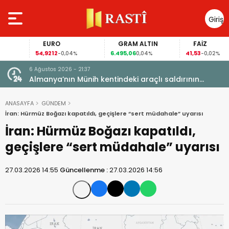
Giriş
Yap
EURO
GRAM ALTIN
FAİZ
54,9212
6.495,06
41,53
-0,04%
0,04%
-0,02%
6 Ağustos 2026 - 21:37
i, FIFA
Almanya’nın Münih kentindeki araçlı saldırının
sanığına ömür boyu hapis cezası
ANASAYFA
GÜNDEM
İran: Hürmüz Boğazı kapatıldı, geçişlere “sert müdahale” uyarısı
İran: Hürmüz Boğazı kapatıldı,
geçişlere “sert müdahale” uyarısı
27.03.2026 14:55
Güncellenme :
27.03.2026 14:56