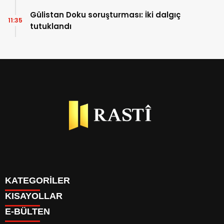
Gülistan Doku soruşturması: İki dalgıç
11:35
tutuklandı
KATEGORİLER
KISAYOLLAR
BİYOGRAFİLER
E-BÜLTEN
DÜNYA
YAZARLAR