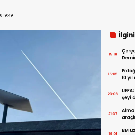
6 19:49
İlgin
Çerçe
15:18
Demir
karar
Erdoğ
siyas
15:05
10 yı
öne s
UEFA:
Marma
23:08
şeyi 
süre
Alman
21:37
araçl
boyu 
BM uz
19:01