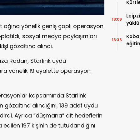
Kürtl
baskı
Leipz
18:09
yüklü
t ağına yönelik geniş çaplı operasyon
saldı
 toplatıldı, sosyal medya paylaşımları
Koban
15:35
eğiti
işi gözaltına alındı.
eğiti
za Radan, Starlink uydu
lara yönelik 19 eyalette operasyon
erasyonlar kapsamında Starlink
in gözaltına alındığını, 139 adet uydu
dirdi. Ayrıca “düşmana” ait hedeflerin
a edilen 197 kişinin de tutuklandığını