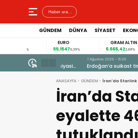
Haber ara...
GÜNDEM
DÜNYA
SİYASET
EKON
AR
EURO
GRAM ALTIN
44
55,1547
6.666,42
0,14%
0,39%
2,68%
7 Ağustos 2026 - 15:05
dan şimdi de siyasi
Erdoğan’a suikast timinin firar
kazı başladı
ANASAYFA
GÜNDEM
İran’da Starlink
İran’da St
eyalette 46
tutukland