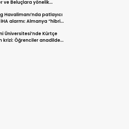
er ve Beluçlara yönelik
lar durdurulsun
ig Havalimanı’nda patlayıcı
 İHA alarmı: Almanya “hibrit
rı” ihtimali üzerinde duruyor
i Üniversitesi’nde Kürtçe
m krizi: Öğrenciler anadilde
min sürmesini istiyor