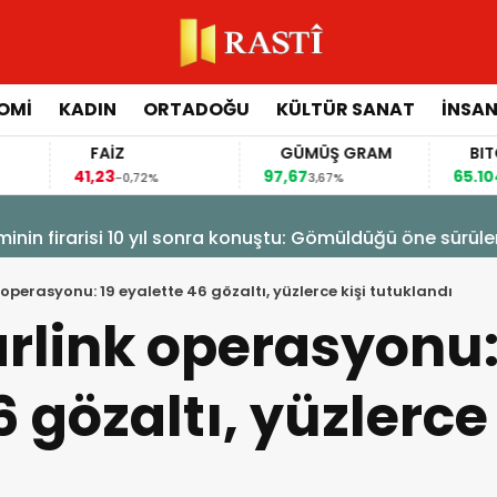
OMİ
KADIN
ORTADOĞU
KÜLTÜR SANAT
İNSAN
FAİZ
GÜMÜŞ GRAM
BITCOIN
41,23
97,67
65.104,00
-0,72%
3,67%
1,1
isi 10 yıl sonra konuştu: Gömüldüğü öne sürülen silahlar 
 operasyonu: 19 eyalette 46 gözaltı, yüzlerce kişi tutuklandı
arlink operasyonu:
 gözaltı, yüzlerce 
ı