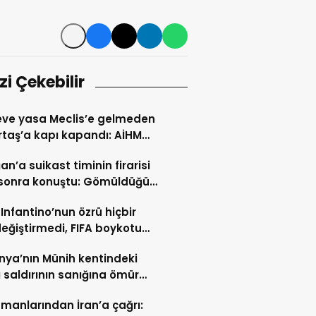
izi Çekebilir
ve yasa Meclis’e gelmeden
taş’a kapı kapandı: AİHM
larının ardından şimdi de
an’a suikast timinin firarisi
i veto tartışması
l sonra konuştu: Gömüldüğü
ürülen silahlar için
 Infantino’nun özrü hiçbir
ris’te kazı başladı
değiştirmedi, FIFA boykotu
cek
ya’nın Münih kentindeki
ı saldırının sanığına ömür
hapis cezası
manlarından İran’a çağrı: