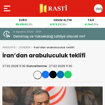
Giriş
Yap
EURO
GRAM ALTIN
FAİZ
55,0530
6.573,21
41,54
0,11%
1,19%
0,31%
5 Ağustos 2026 - 18:01
Demirtaş ve Yüksekdağ tahliye olacak mı?
ANASAYFA
GÜNDEM
İran’dan arabuluculuk teklifi
İran’dan arabuluculuk teklifi
27.02.2026 11:30
Güncellenme :
27.02.2026 11:30