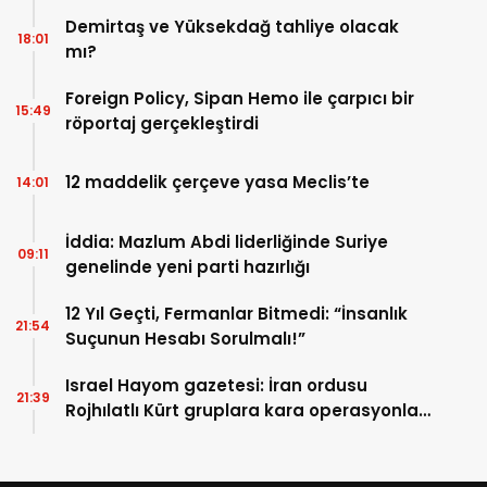
kapsıyor?
Demirtaş ve Yüksekdağ tahliye olacak
18:01
mı?
Foreign Policy, Sipan Hemo ile çarpıcı bir
15:49
röportaj gerçekleştirdi
12 maddelik çerçeve yasa Meclis’te
14:01
İddia: Mazlum Abdi liderliğinde Suriye
09:11
genelinde yeni parti hazırlığı
12 Yıl Geçti, Fermanlar Bitmedi: “İnsanlık
21:54
Suçunun Hesabı Sorulmalı!”
Israel Hayom gazetesi: İran ordusu
21:39
Rojhılatlı Kürt gruplara kara operasyonları
düzenledi