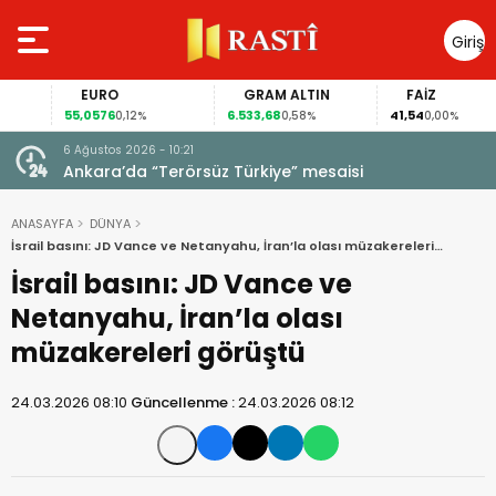
Giriş
Yap
EURO
GRAM ALTIN
FAİZ
55,0576
6.533,68
41,54
0,12%
0,58%
0,00%
6 Ağustos 2026 - 10:21
ndı
Ankara’da “Terörsüz Türkiye” mesaisi
ANASAYFA
DÜNYA
İsrail basını: JD Vance ve Netanyahu, İran’la olası müzakereleri
görüştü
İsrail basını: JD Vance ve
Netanyahu, İran’la olası
müzakereleri görüştü
24.03.2026 08:10
Güncellenme :
24.03.2026 08:12