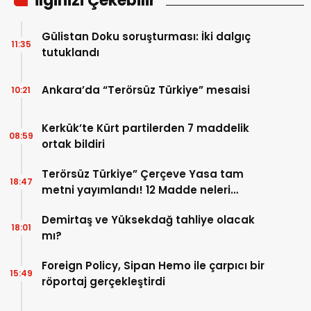
İlginizi Çekebilir
Gülistan Doku soruşturması: İki dalgıç
11:35
tutuklandı
Ankara’da “Terörsüz Türkiye” mesaisi
10:21
Kerkük’te Kürt partilerden 7 maddelik
08:59
ortak bildiri
Terörsüz Türkiye” Çerçeve Yasa tam
18:47
metni yayımlandı! 12 Madde neleri
kapsıyor?
Demirtaş ve Yüksekdağ tahliye olacak
18:01
mı?
Foreign Policy, Sipan Hemo ile çarpıcı bir
15:49
röportaj gerçekleştirdi