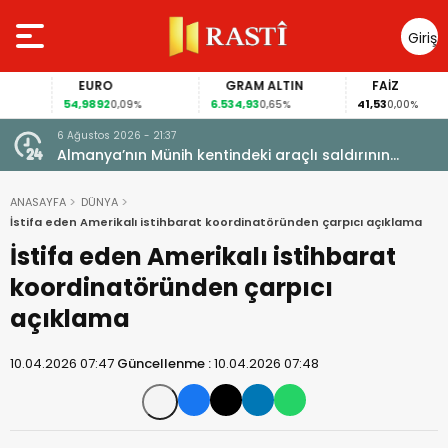
Giriş
Yap
EURO
GRAM ALTIN
FAİZ
54,9892
6.534,93
41,53
0,09%
0,65%
0,00%
6 Ağustos 2026 - 21:37
i, FIFA
Almanya’nın Münih kentindeki araçlı saldırının
sanığına ömür boyu hapis cezası
ANASAYFA
DÜNYA
İstifa eden Amerikalı istihbarat koordinatöründen çarpıcı açıklama
İstifa eden Amerikalı istihbarat
koordinatöründen çarpıcı
açıklama
10.04.2026 07:47
Güncellenme :
10.04.2026 07:48