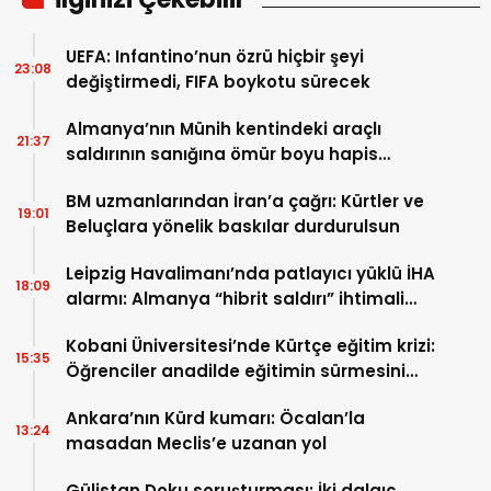
UEFA: Infantino’nun özrü hiçbir şeyi
23:08
değiştirmedi, FIFA boykotu sürecek
Almanya’nın Münih kentindeki araçlı
21:37
saldırının sanığına ömür boyu hapis
cezası
BM uzmanlarından İran’a çağrı: Kürtler ve
19:01
Beluçlara yönelik baskılar durdurulsun
Leipzig Havalimanı’nda patlayıcı yüklü İHA
18:09
alarmı: Almanya “hibrit saldırı” ihtimali
üzerinde duruyor
Kobani Üniversitesi’nde Kürtçe eğitim krizi:
15:35
Öğrenciler anadilde eğitimin sürmesini
istiyor
Ankara’nın Kürd kumarı: Öcalan’la
13:24
masadan Meclis’e uzanan yol
Gülistan Doku soruşturması: İki dalgıç