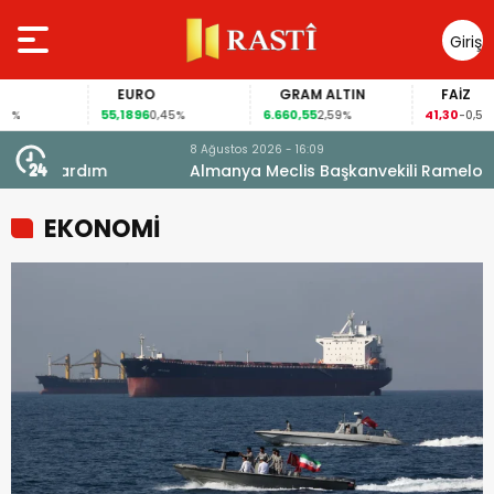
Giriş
Yap
EURO
GRAM ALTIN
FAİZ
55,1896
6.660,55
41,30
0,45%
2,59%
-0,55%
8 Ağustos 2026 - 16:09
Almanya Meclis Başkanvekili Ramelow’dan PKK’liler
için af çağrısı
EKONOMİ