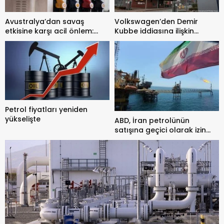
Avustralya’dan savaş
Volkswagen’den Demir
etkisine karşı acil önlem:
Kubbe iddiasına ilişkin
Akaryakıt vergisi yarıya
açıklama
indirildi
Petrol fiyatları yeniden
yükselişte
ABD, İran petrolünün
satışına geçici olarak izin
verdi