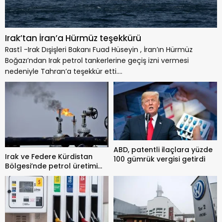
Irak’tan İran’a Hürmüz teşekkürü
Rastî -Irak Dışişleri Bakanı Fuad Hüseyin , İran’ın Hürmüz
Boğazı’ndan Irak petrol tankerlerine geçiş izni vermesi
nedeniyle Tahran’a teşekkür etti....
ABD, patentli ilaçlara yüzde
Irak ve Federe Kürdistan
100 gümrük vergisi getirdi
Bölgesi’nde petrol üretimi
sekteye uğradı