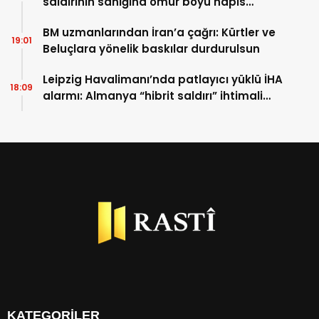
saldırının sanığına ömür boyu hapis
cezası
BM uzmanlarından İran’a çağrı: Kürtler ve
19:01
Beluçlara yönelik baskılar durdurulsun
Leipzig Havalimanı’nda patlayıcı yüklü İHA
18:09
alarmı: Almanya “hibrit saldırı” ihtimali
üzerinde duruyor
KATEGORİLER