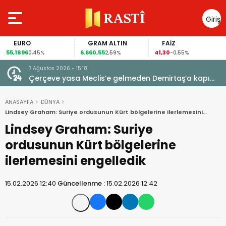
Giriş
Yap
EURO
GRAM ALTIN
FAİZ
55,1896
6.660,55
41,30
0,45%
2,59%
-0,55%
7 Ağustos 2026 - 15:18
 için
Çerçeve yasa Meclis’e gelmeden Demirtaş’a kapı
kapandı: AİHM kararlarının ardından şimdi de siyasi
veto tartışması
ANASAYFA
DÜNYA
Lindsey Graham: Suriye ordusunun Kürt bölgelerine ilerlemesini
engelledik
Lindsey Graham: Suriye
ordusunun Kürt bölgelerine
ilerlemesini engelledik
15.02.2026 12:40
Güncellenme :
15.02.2026 12:42