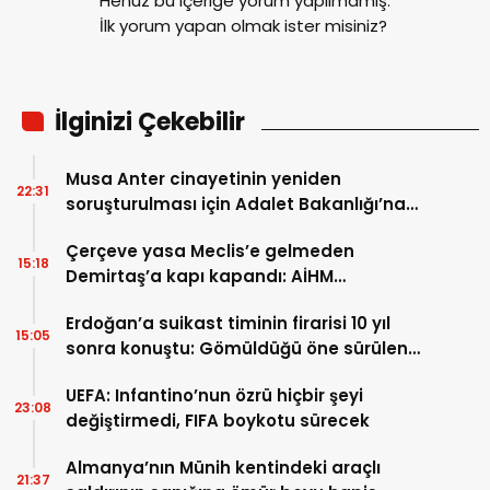
Henüz bu içeriğe yorum yapılmamış.
İlk yorum yapan olmak ister misiniz?
İlginizi Çekebilir
Musa Anter cinayetinin yeniden
22:31
soruşturulması için Adalet Bakanlığı’na
başvuru
Çerçeve yasa Meclis’e gelmeden
15:18
Demirtaş’a kapı kapandı: AİHM
kararlarının ardından şimdi de siyasi veto
Erdoğan’a suikast timinin firarisi 10 yıl
tartışması
15:05
sonra konuştu: Gömüldüğü öne sürülen
silahlar için Marmaris’te kazı başladı
UEFA: Infantino’nun özrü hiçbir şeyi
23:08
değiştirmedi, FIFA boykotu sürecek
Almanya’nın Münih kentindeki araçlı
21:37