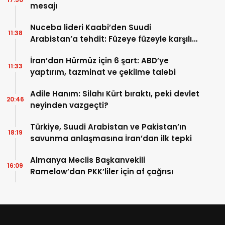
mesajı
Nuceba lideri Kaabi’den Suudi
11:38
Arabistan’a tehdit: Füzeye füzeyle karşılık
verilmeli
İran’dan Hürmüz için 6 şart: ABD’ye
11:33
yaptırım, tazminat ve çekilme talebi
Adile Hanım: Silahı Kürt bıraktı, peki devlet
20:46
neyinden vazgeçti?
Türkiye, Suudi Arabistan ve Pakistan’ın
18:19
savunma anlaşmasına İran’dan ilk tepki
Almanya Meclis Başkanvekili
16:09
Ramelow’dan PKK’liler için af çağrısı