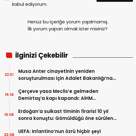
kabul ediyorum.
Henüz bu içeriğe yorum yapılmamış.
İlk yorum yapan olmak ister misiniz?
İlginizi Çekebilir
Musa Anter cinayetinin yeniden
22:31
soruşturulması için Adalet Bakanlığı’na
başvuru
Çerçeve yasa Meclis’e gelmeden
15:18
Demirtaş’a kapı kapandı: AİHM
kararlarının ardından şimdi de siyasi veto
Erdoğan’a suikast timinin firarisi 10 yıl
tartışması
15:05
sonra konuştu: Gömüldüğü öne sürülen
silahlar için Marmaris’te kazı başladı
UEFA: Infantino’nun özrü hiçbir şeyi
23:08