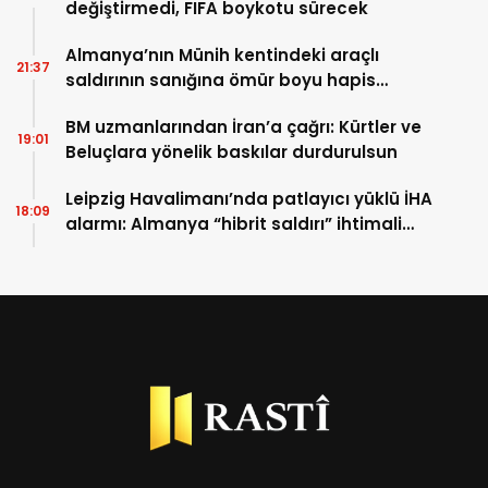
değiştirmedi, FIFA boykotu sürecek
Almanya’nın Münih kentindeki araçlı
21:37
saldırının sanığına ömür boyu hapis
cezası
BM uzmanlarından İran’a çağrı: Kürtler ve
19:01
Beluçlara yönelik baskılar durdurulsun
Leipzig Havalimanı’nda patlayıcı yüklü İHA
18:09
alarmı: Almanya “hibrit saldırı” ihtimali
üzerinde duruyor