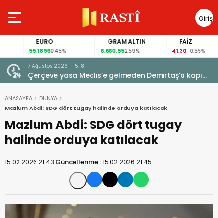
Giriş
Yap
EURO
GRAM ALTIN
FAİZ
55,1896
6.660,55
41,30
0,45%
2,59%
-0,55%
7 Ağustos 2026 - 15:18
 için
Çerçeve yasa Meclis’e gelmeden Demirtaş’a kapı
kapandı: AİHM kararlarının ardından şimdi de siyasi
veto tartışması
ANASAYFA
DÜNYA
Mazlum Abdi: SDG dört tugay halinde orduya katılacak
Mazlum Abdi: SDG dört tugay
halinde orduya katılacak
15.02.2026 21:43
Güncellenme :
15.02.2026 21:45