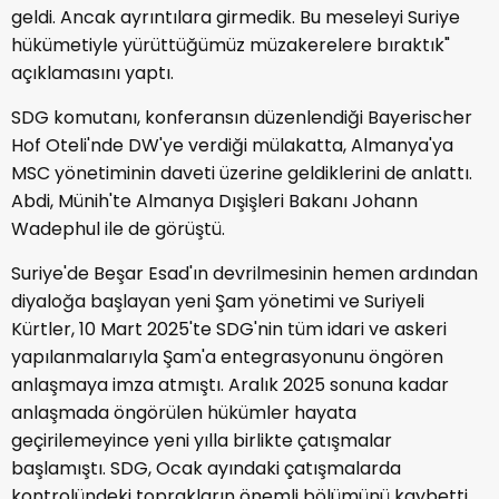
geldi. Ancak ayrıntılara girmedik. Bu meseleyi Suriye
hükümetiyle yürüttüğümüz müzakerelere bıraktık"
açıklamasını yaptı.
SDG komutanı, konferansın düzenlendiği Bayerischer
Hof Oteli'nde DW'ye verdiği mülakatta, Almanya'ya
MSC yönetiminin daveti üzerine geldiklerini de anlattı.
Abdi, Münih'te Almanya Dışişleri Bakanı Johann
Wadephul ile de görüştü.
Suriye'de Beşar Esad'ın devrilmesinin hemen ardından
diyaloğa başlayan yeni Şam yönetimi ve Suriyeli
Kürtler, 10 Mart 2025'te SDG'nin tüm idari ve askeri
yapılanmalarıyla Şam'a entegrasyonunu öngören
anlaşmaya imza atmıştı. Aralık 2025 sonuna kadar
anlaşmada öngörülen hükümler hayata
geçirilemeyince yeni yılla birlikte çatışmalar
başlamıştı. SDG, Ocak ayındaki çatışmalarda
kontrolündeki toprakların önemli bölümünü kaybetti.