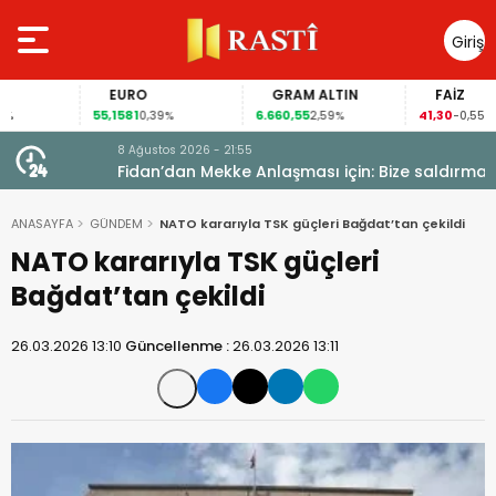
Giriş
Yap
EURO
GRAM ALTIN
FAİZ
55,1581
6.660,55
41,30
0,39%
2,59%
-0,55%
8 Ağustos 2026 - 21:55
Fidan’dan Mekke Anlaşması için: Bize saldırmayan
hiçbir ülke hedefimizde değil
ANASAYFA
GÜNDEM
NATO kararıyla TSK güçleri Bağdat’tan çekildi
NATO kararıyla TSK güçleri
Bağdat’tan çekildi
26.03.2026 13:10
Güncellenme :
26.03.2026 13:11