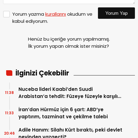
Yorum Yap
Yorum yazma
kurallarını
okudum ve
kabul ediyorum.
Henüz bu içeriğe yorum yapılmamış.
İlk yorum yapan olmak ister misiniz?
İlginizi Çekebilir
Nuceba lideri Kaabi’den Suudi
11:38
Arabistan’a tehdit: Füzeye füzeyle karşılık
verilmeli
İran’dan Hürmüz için 6 şart: ABD’ye
11:33
yaptırım, tazminat ve çekilme talebi
Adile Hanım: Silahı Kürt bıraktı, peki devlet
20:46
neyinden vazgeçti?