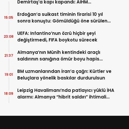
Demirtaş’a kapı kapandı: AİHM
kararlarının ardından şimdi de siyasi veto
Erdoğan’a suikast timinin firarisi 10 yıl
tartışması
15:05
sonra konuştu: Gömüldüğü öne sürülen
silahlar için Marmaris’te kazı başladı
UEFA: Infantino’nun özrü hiçbir şeyi
23:08
değiştirmedi, FIFA boykotu sürecek
Almanya’nın Münih kentindeki araçlı
21:37
saldırının sanığına ömür boyu hapis
cezası
BM uzmanlarından İran’a çağrı: Kürtler ve
19:01
Beluçlara yönelik baskılar durdurulsun
Leipzig Havalimanı’nda patlayıcı yüklü İHA
18:09
alarmı: Almanya “hibrit saldırı” ihtimali
üzerinde duruyor