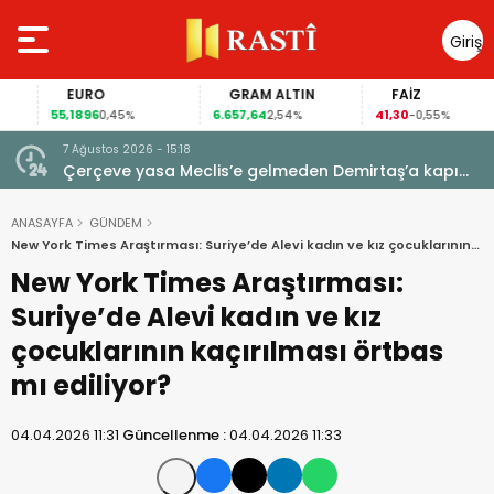
Giriş
Yap
EURO
GRAM ALTIN
FAİZ
55,1896
6.657,64
41,30
0,45%
2,54%
-0,55%
7 Ağustos 2026 - 15:18
 için
Çerçeve yasa Meclis’e gelmeden Demirtaş’a kapı
kapandı: AİHM kararlarının ardından şimdi de siyasi
veto tartışması
ANASAYFA
GÜNDEM
New York Times Araştırması: Suriye’de Alevi kadın ve kız çocuklarının
kaçırılması örtbas mı ediliyor?
New York Times Araştırması:
Suriye’de Alevi kadın ve kız
çocuklarının kaçırılması örtbas
mı ediliyor?
04.04.2026 11:31
Güncellenme :
04.04.2026 11:33