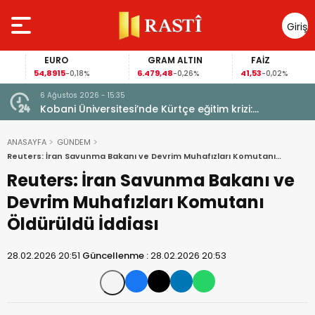
Giriş
Yap
EURO
GRAM ALTIN
FAİZ
54,8915
6.479,48
41,53
-0,18%
-0,26%
-0,02%
6 Ağustos 2026 - 15:35
uçlara
Kobani Üniversitesi’nde Kürtçe eğitim krizi:
Öğrenciler anadilde eğitimin sürmesini istiyor
ANASAYFA
GÜNDEM
Reuters: İran Savunma Bakanı ve Devrim Muhafızları Komutanı
Öldürüldü İddiası
Reuters: İran Savunma Bakanı ve
Devrim Muhafızları Komutanı
Öldürüldü İddiası
28.02.2026 20:51
Güncellenme :
28.02.2026 20:53