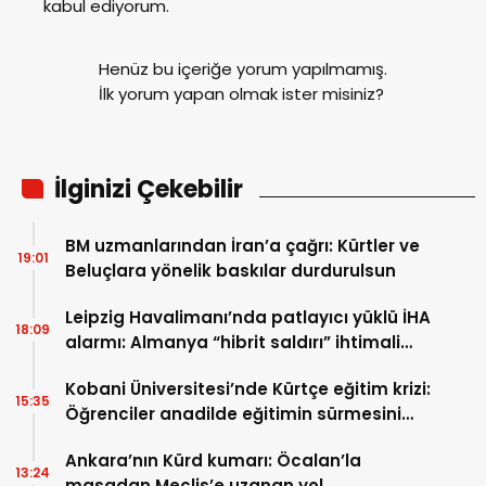
kabul ediyorum.
Henüz bu içeriğe yorum yapılmamış.
İlk yorum yapan olmak ister misiniz?
İlginizi Çekebilir
BM uzmanlarından İran’a çağrı: Kürtler ve
19:01
Beluçlara yönelik baskılar durdurulsun
Leipzig Havalimanı’nda patlayıcı yüklü İHA
18:09
alarmı: Almanya “hibrit saldırı” ihtimali
üzerinde duruyor
Kobani Üniversitesi’nde Kürtçe eğitim krizi:
15:35
Öğrenciler anadilde eğitimin sürmesini
istiyor
Ankara’nın Kürd kumarı: Öcalan’la
13:24
masadan Meclis’e uzanan yol