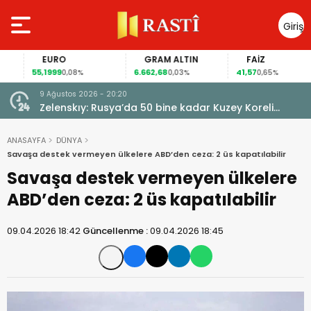
Giriş
Yap
EURO
GRAM ALTIN
FAİZ
55,1999
6.662,68
41,57
0,08%
0,03%
0,65%
9 Ağustos 2026 - 20:20
ylık
Zelenskıy: Rusya’da 50 bine kadar Kuzey Koreli
asker konuşlandırılacak
ANASAYFA
DÜNYA
Savaşa destek vermeyen ülkelere ABD’den ceza: 2 üs kapatılabilir
Savaşa destek vermeyen ülkelere
ABD’den ceza: 2 üs kapatılabilir
09.04.2026 18:42
Güncellenme :
09.04.2026 18:45