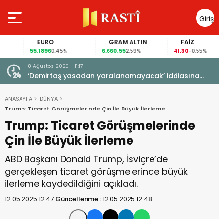
Giriş
Yap
EURO
GRAM ALTIN
FAİZ
55,1896
6.660,55
41,30
0,45%
2,59%
-0,55%
8 Ağustos 2026 - 11:17
HA
‘Demirtaş yasadan yaralanamayacak’ iddiasına
Gürlek’ten yanıt
ANASAYFA
DÜNYA
Trump: Ticaret Görüşmelerinde Çin İle Büyük İlerleme
Trump: Ticaret Görüşmelerinde
Çin İle Büyük İlerleme
ABD Başkanı Donald Trump, İsviçre’de
gerçekleşen ticaret görüşmelerinde büyük
ilerleme kaydedildiğini açıkladı.
12.05.2025 12:47
Güncellenme :
12.05.2025 12:48