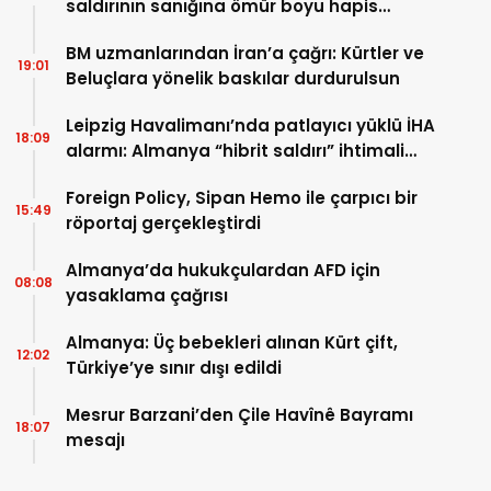
saldırının sanığına ömür boyu hapis
cezası
BM uzmanlarından İran’a çağrı: Kürtler ve
19:01
Beluçlara yönelik baskılar durdurulsun
Leipzig Havalimanı’nda patlayıcı yüklü İHA
18:09
alarmı: Almanya “hibrit saldırı” ihtimali
üzerinde duruyor
Foreign Policy, Sipan Hemo ile çarpıcı bir
15:49
röportaj gerçekleştirdi
Almanya’da hukukçulardan AFD için
08:08
yasaklama çağrısı
Almanya: Üç bebekleri alınan Kürt çift,
12:02
Türkiye’ye sınır dışı edildi
Mesrur Barzani’den Çile Havînê Bayramı
18:07
mesajı