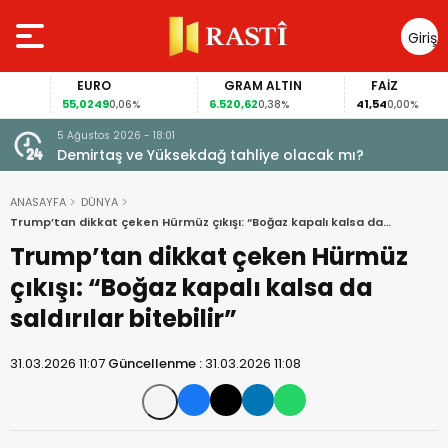
Giriş
Yap
EURO
GRAM ALTIN
FAİZ
55,0249
6.520,62
41,54
0,06%
0,38%
0,00%
5 Ağustos 2026 - 18:01
Demirtaş ve Yüksekdağ tahliye olacak mı?
ANASAYFA
DÜNYA
Trump’tan dikkat çeken Hürmüz çıkışı: “Boğaz kapalı kalsa da
saldırılar bitebilir”
Trump’tan dikkat çeken Hürmüz
çıkışı: “Boğaz kapalı kalsa da
saldırılar bitebilir”
31.03.2026 11:07
Güncellenme :
31.03.2026 11:08