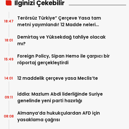
İlginizi Çekebilir
Terörsüz Türkiye” Çerçeve Yasa tam
18:47
metni yayımlandı! 12 Madde neleri
kapsıyor?
Demirtaş ve Yüksekdağ tahliye olacak
18:01
mı?
Foreign Policy, Sipan Hemo ile çarpıcı bir
15:49
röportaj gerçekleştirdi
12 maddelik çerçeve yasa Meclis’te
14:01
İddia: Mazlum Abdi liderliğinde Suriye
09:11
genelinde yeni parti hazırlığı
Almanya’da hukukçulardan AFD için
08:08
yasaklama çağrısı