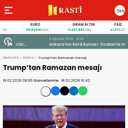
Giriş
Yap
EURO
GRAM ALTIN
FAİZ
55,0009
6.497,86
41,57
%
0,02%
0,03%
0,07%
6 Ağustos 2026 - 13:24
Ankara’nın Kürd kumarı: Öcalan’la masadan
Meclis’e uzanan yol
ANASAYFA
DÜNYA
Trump’tan Ramazan mesajı
Trump’tan Ramazan mesajı
18.02.2026 09:55
Güncellenme :
18.02.2026 10:42