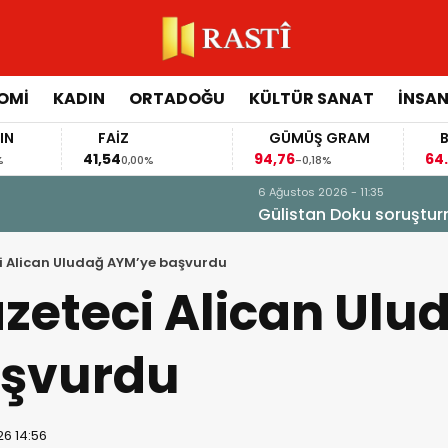
OMİ
KADIN
ORTADOĞU
KÜLTÜR SANAT
İNSAN
FAİZ
GÜMÜŞ GRAM
BITCOIN
41,54
94,76
64.624,00
0,00%
-0,18%
-
 dalgıç tutuklandı
i Alican Uludağ AYM’ye başvurdu
zeteci Alican Ulu
aşvurdu
26 14:56