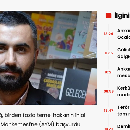
İlgin
Ankar
13:24
Öcal
uzana
Gülis
11:35
dalgı
Ankar
10:21
mesa
Kerkü
08:59
madde
Terör
18:47
tam m
, birden fazla temel hakkının ihlal
neler
a Mahkemesi’ne (AYM) başvurdu.
Demir
18:01