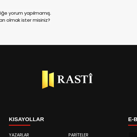
riğe yorum yapılmamış.
an olmak ister misiniz?
KISAYOLLAR
E-
YAZARLAR
PARİTELER