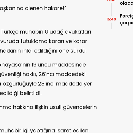
olaca
aşkanına alenen hakaret’
Forei
15:49
çarpı
 Türkçe muhabiri Uludağ avukatları
aşvuruda tutuklama kararı ve karar
 hakkının ihlal edildiğini öne sürdü.
e Anayasa’nın 19’uncu maddesinde
güvenliği hakkı, 26’ncı maddedeki
 özgürlüğüyle 28’inci maddede yer
ildiği belirtildi.
nma hakkına ilişkin usuli güvencelerin
 muhabirliği yaptığına işaret edilen