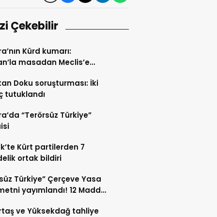
izi Çekebilir
a’nın Kürd kumarı:
an’la masadan Meclis’e
n yol
tan Doku soruşturması: İki
ç tutuklandı
a’da “Terörsüz Türkiye”
isi
k’te Kürt partilerden 7
lik ortak bildiri
süz Türkiye” Çerçeve Yasa
etni yayımlandı! 12 Madde
i kapsıyor?
taş ve Yüksekdağ tahliye