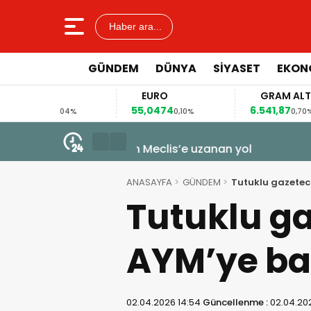
Haber ara...
GÜNDEM
DÜNYA
SİYASET
EKON
LAR
EURO
GRAM ALTIN
952
55,0474
6.541,87
0,04%
0,10%
0,70%
6 Ağustos 2026 - 11:35
Gülistan Doku soruşturması: İki
ANASAYFA
GÜNDEM
Tutuklu gazetec
Tutuklu ga
AYM’ye b
02.04.2026 14:54
Güncellenme :
02.04.20