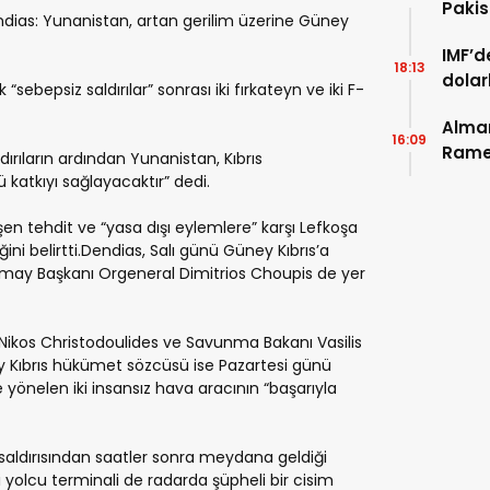
Paki
ias: Yunanistan, artan gerilim üzerine Güney
anlaş
IMF’d
18:13
dolar
“sebepsiz saldırılar” sonrası iki fırkateyn ve iki F-
Alman
16:09
Ramel
dırıların ardından Yunanistan, Kıbrıs
çağrı
katkıyı sağlayacaktır” dedi.
eşen tehdit ve “yasa dışı eylemlere” karşı Lefkoşa
ni belirtti.Dendias, Salı günü Güney Kıbrıs’a
urmay Başkanı Orgeneral Dimitrios Choupis de yer
Nikos Christodoulides ve Savunma Bakanı Vasilis
y Kıbrıs hükümet sözcüsü ise Pazartesi günü
 yönelen iki insansız hava aracının “başarıyla
saldırısından saatler sonra meydana geldiği
i yolcu terminali de radarda şüpheli bir cisim