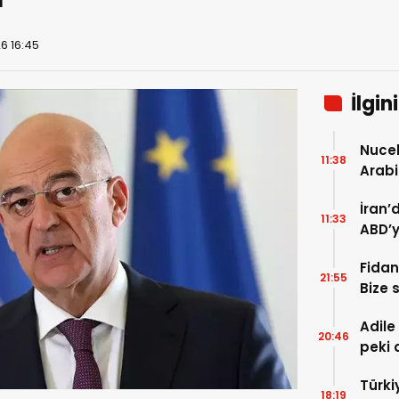
6 16:45
İlgin
Nuceb
11:38
Arabi
füzeyl
İran’
11:33
ABD’y
çekil
Fidan
21:55
Bize 
hedef
Adile
20:46
peki 
Türki
18:19