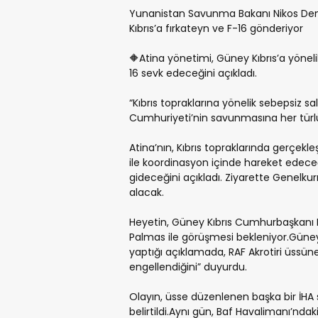
Yunanistan Savunma Bakanı Nikos Dend
Kıbrıs’a fırkateyn ve F-16 gönderiyor
🔶
Atina yönetimi, Güney Kıbrıs’a yönelik 
16 sevk edeceğini açıkladı.
“Kıbrıs topraklarına yönelik sebepsiz sal
Cumhuriyeti’nin savunmasına her türlü 
Atina’nın, Kıbrıs topraklarında gerçekl
ile koordinasyon içinde hareket edeceği
gideceğini açıkladı. Ziyarette Genelk
alacak.
Heyetin, Güney Kıbrıs Cumhurbaşkanı 
Palmas ile görüşmesi bekleniyor.Güne
yaptığı açıklamada, RAF Akrotiri üssüne
engellendiğini” duyurdu.
Olayın, üsse düzenlenen başka bir İHA 
belirtildi.Aynı gün, Baf Havalimanı’ndak