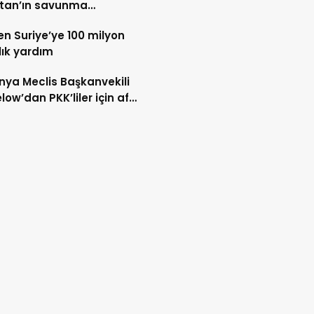
stan’ın savunma
masına İran’dan ilk tepki
en Suriye’ye 100 milyon
lık yardım
ya Meclis Başkanvekili
ow’dan PKK’liler için af
sı