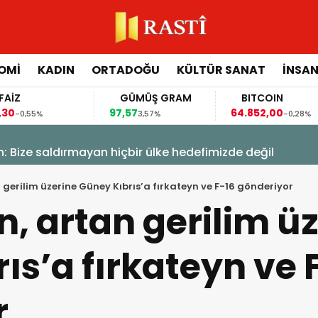
OMİ
KADIN
ORTADOĞU
KÜLTÜR SANAT
İNSAN
FAİZ
GÜMÜŞ GRAM
BITCOIN
,30
97,57
64.852,00
-0,55%
3,57%
-0,28%
Fidan’dan Mekke Anlaşması için: Bize saldırmayan hiçbir ülke hedefimizde değil
gerilim üzerine Güney Kıbrıs’a fırkateyn ve F-16 gönderiyor
, artan gerilim ü
ıs’a fırkateyn ve 
r