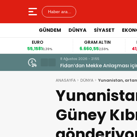
Haber ara...
GÜNDEM
DÜNYA
SİYASET
EKON
EURO
GRAM ALTIN
55,1581
6.660,55
41
3%
0,39%
2,59%
8 Ağustos 2026 - 21:55
ANASAYFA
DÜNYA
Yunanistan, artan 
Yunanistan
Güney Kıbr
gönderiyo