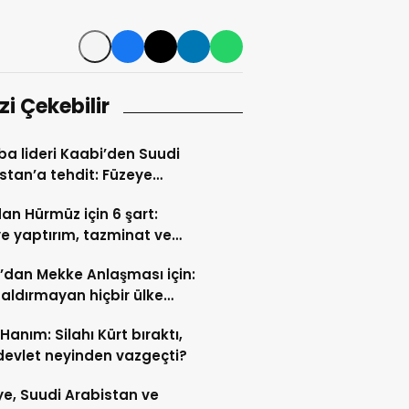
izi Çekebilir
a lideri Kaabi’den Suudi
stan’a tehdit: Füzeye
e karşılık verilmeli
dan Hürmüz için 6 şart:
e yaptırım, tazminat ve
me talebi
’dan Mekke Anlaşması için:
saldırmayan hiçbir ülke
imizde değil
 Hanım: Silahı Kürt bıraktı,
devlet neyinden vazgeçti?
ye, Suudi Arabistan ve