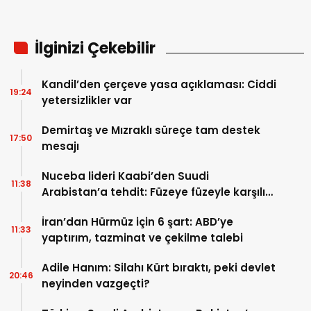
İlginizi Çekebilir
Kandil’den çerçeve yasa açıklaması: Ciddi
19:24
yetersizlikler var
Demirtaş ve Mızraklı süreçe tam destek
17:50
mesajı
Nuceba lideri Kaabi’den Suudi
11:38
Arabistan’a tehdit: Füzeye füzeyle karşılık
verilmeli
İran’dan Hürmüz için 6 şart: ABD’ye
11:33
yaptırım, tazminat ve çekilme talebi
Adile Hanım: Silahı Kürt bıraktı, peki devlet
20:46
neyinden vazgeçti?