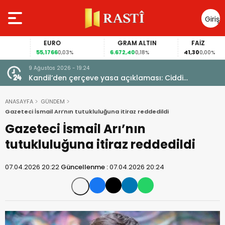
Giriş
Yap
EURO
GRAM ALTIN
FAİZ
55,1766
6.672,40
41,30
0,03%
0,18%
0,00%
9 Ağustos 2026 - 19:24
i
Kandil’den çerçeve yasa açıklaması: Ciddi
yetersizlikler var
ANASAYFA
GÜNDEM
Gazeteci İsmail Arı’nın tutukluluğuna itiraz reddedildi
Gazeteci İsmail Arı’nın
tutukluluğuna itiraz reddedildi
07.04.2026 20:22
Güncellenme :
07.04.2026 20:24