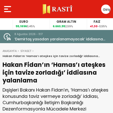
Giriş
Yap
EURO
GRAM ALTIN
FAİZ
55,1896
6.660,55
41,30
0,45%
2,59%
-0,55%
8 Ağustos 2026 - 11:17
HA
‘Demirtaş yasadan yaralanamayacak’ iddiasına
Gürlek’ten yanıt
ANASAYFA
SİYASET
Hakan Fidan’ın ‘Hamas’ı ateşkes için tavize zorladığı’ iddiasına
yalanlama
Hakan Fidan’ın ‘Hamas’ı ateşkes
için tavize zorladığı’ iddiasına
yalanlama
Dışişleri Bakanı Hakan Fidan’ın, ‘Hamas’ı ateşkes
konusunda taviz vermeye zorladığı’ iddiası,
Cumhurbaşkanlığı İletişim Başkanlığı
Dezenformasyonla Mücadele Merkezi