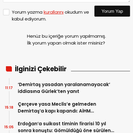
Yorum Yap
Yorum yazma
kurallarını
okudum ve
kabul ediyorum.
Henüz bu içeriğe yorum yapılmamış.
İlk yorum yapan olmak ister misiniz?
İlginizi Çekebilir
‘Demirtaş yasadan yaralanamayacak’
11:17
iddiasına Gürlek’ten yanıt
Çerçeve yasa Meclis’e gelmeden
15:18
Demirtaş’a kapı kapandı: AİHM
kararlarının ardından şimdi de siyasi veto
Erdoğan’a suikast timinin firarisi 10 yıl
tartışması
15:05
sonra konuştu: Gömüldüğü öne sürülen