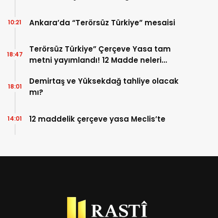
silahlar için Marmaris’te kazı başladı
Ankara’da “Terörsüz Türkiye” mesaisi
10:21
Terörsüz Türkiye” Çerçeve Yasa tam
18:47
metni yayımlandı! 12 Madde neleri
kapsıyor?
Demirtaş ve Yüksekdağ tahliye olacak
18:01
mı?
12 maddelik çerçeve yasa Meclis’te
14:01