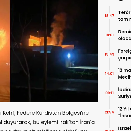
Terör
18:47
tam m
neler
Demir
18:01
olaca
Forei
15:49
çarpı
12 ma
14:01
Mecli
İddia
09:11
Suriy
hazırl
12 Yı
-ı Kehf, Federe Kürdistan Bölgesi’ne
21:54
“İnsa
ni duyurarak, bu eylemi Irak’tan İran’a
Sorul
Israe