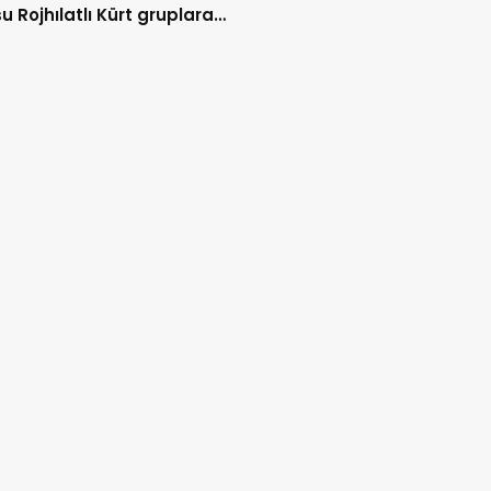
u Rojhılatlı Kürt gruplara
operasyonları düzenledi