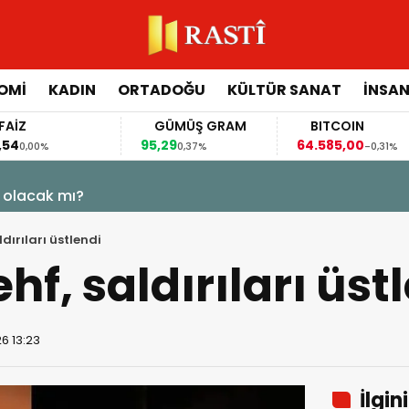
OMİ
KADIN
ORTADOĞU
KÜLTÜR SANAT
İNSAN
FAİZ
GÜMÜŞ GRAM
BITCOIN
,54
95,29
64.585,00
0,00%
0,37%
-0,31%
 olacak mı?
dırıları üstlendi
f, saldırıları üst
6 13:23
İlgin