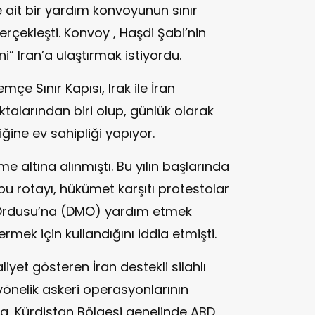
e ait bir yardım konvoyunun sınır
rçekleşti. Konvoy , Haşdi Şabi’nin
” Iran’a ulaştırmak istiyordu.
çe Sınır Kapısı, Irak ile İran
talarından biri olup, günlük olarak
iğine ev sahipliği yapıyor.
me altına alınmıştı. Bu yılın başlarında
bu rotayı, hükümet karşıtı protestolar
 Ordusu’na (DMO) yardım etmek
mek için kullandığını iddia etmişti.
aliyet gösteren İran destekli silahlı
a yönelik askeri operasyonlarının
a, Kürdistan Bölgesi genelinde ABD