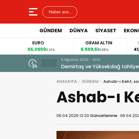
Haber ara...
GÜNDEM
DÜNYA
SİYASET
EKON
EURO
GRAM ALTIN
55,0559
6.559,61
41
2%
0,12%
0,98%
5 Ağustos 2026 - 18:01
Demirtaş ve Yüksekdağ tahliye
ANASAYFA
GÜNDEM
Ashab-ı Kehf, sal
Ashab-ı Keh
06.04.2026 13:20
Güncellenme :
06.04.202