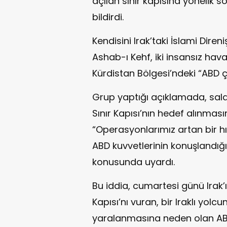
açılan sınır kapısına yönelik s
bildirdi.
Kendisini Irak’taki İslami Dire
Ashab-ı Kehf, iki insansız hav
Kürdistan Bölgesi’ndeki “ABD çı
Grup yaptığı açıklamada, saldı
Sınır Kapısı’nın hedef alınmasına
“Operasyonlarımız artan bir hı
ABD kuvvetlerinin konuşlandığ
konusunda uyardı.
Bu iddia, cumartesi günü Irak
Kapısı’nı vuran, bir Iraklı yol
yaralanmasına neden olan ABD 