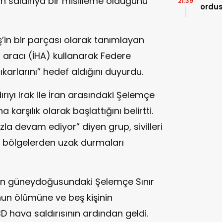
on saldırıya bir misilleme olduğunu
21:39
ordus
kara 
niş’in bir parçası olarak tanımlayan
a aracı (İHA) kullanarak Federe
karlarını” hedef aldığını duyurdu.
rıyı Irak ile İran arasındaki Şelemçe
 karşılık olarak başlattığını belirtti.
zla devam ediyor” diyen grup, sivilleri
ı bölgelerden uzak durmaları
’ın güneydoğusundaki Şelemçe Sınır
cunun ölümüne ve beş kişinin
hava saldırısının ardından geldi.