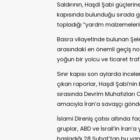
Saldırının, Haşdi Şabi güçlerin
kapısında bulunduğu sırada ge
topladığı “yardm malzemelerini
Basra vilayetinde bulunan Şelem
arasındaki en önemli geçiş nok
yoğun bir yolcu ve ticaret traf
Sınır kapısı son aylarda incele
çıkan raporlar, Haşdi Şabi’nin 
sırasında Devrim Muhafızları
amacıyla İran’a savaşçı gönder
İslami Direniş çatısı altında fa
gruplar, ABD ve İsrail’in İran’
başladığı 28 Şubat’tan bu yan