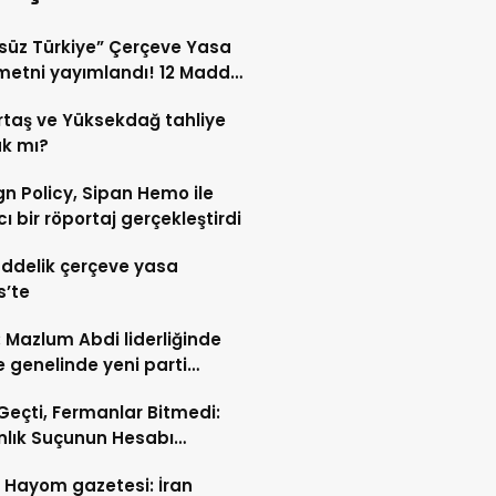
süz Türkiye” Çerçeve Yasa
etni yayımlandı! 12 Madde
i kapsıyor?
taş ve Yüksekdağ tahliye
k mı?
gn Policy, Sipan Hemo ile
cı bir röportaj gerçekleştirdi
ddelik çerçeve yasa
s’te
: Mazlum Abdi liderliğinde
e genelinde yeni parti
ığı
l Geçti, Fermanlar Bitmedi:
nlık Suçunun Hesabı
malı!”
l Hayom gazetesi: İran