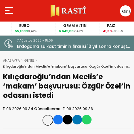
Giriş
Yap
EURO
GRAM ALTIN
FAİZ
55,1683
6.649,83
41,30
0,41%
2,42%
-0,55%
7 Ağustos 2026 - 15:05
kapı
Erdoğan’a suikast timinin firarisi 10 yıl sonra konuştu:
siyasi
Gömüldüğü öne sürülen silahlar için Marmaris’te
kazı başladı
ANASAYFA
GENEL
Kılıçdaroğlu’ndan Meclis’e ‘makam’ başvurusu: Özgür Özel’in odasını
istedi
Kılıçdaroğlu’ndan Meclis’e
‘makam’ başvurusu: Özgür Özel’in
odasını istedi
11.06.2026 09:34
Güncellenme :
11.06.2026 09:36