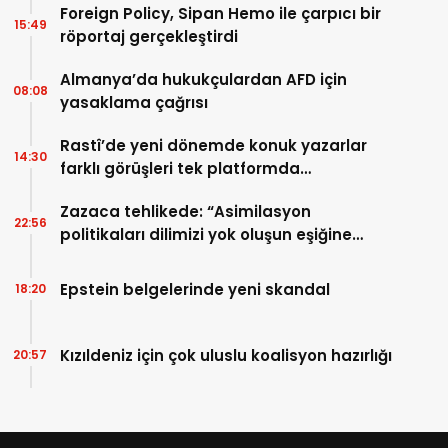
Foreign Policy, Sipan Hemo ile çarpıcı bir
15:49
röportaj gerçekleştirdi
Almanya’da hukukçulardan AFD için
08:08
yasaklama çağrısı
Rastî’de yeni dönemde konuk yazarlar
14:30
farklı görüşleri tek platformda
buluşturuyor
Zazaca tehlikede: “Asimilasyon
22:56
politikaları dilimizi yok oluşun eşiğine
getirdi”
Epstein belgelerinde yeni skandal
18:20
Kızıldeniz için çok uluslu koalisyon hazırlığı
20:57