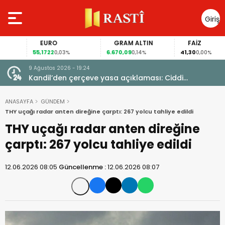
Giriş
Yap
EURO
GRAM ALTIN
FAİZ
55,1722
6.670,09
41,30
0,03%
0,14%
0,00%
9 Ağustos 2026 - 19:24
i
Kandil’den çerçeve yasa açıklaması: Ciddi
yetersizlikler var
ANASAYFA
GÜNDEM
THY uçağı radar anten direğine çarptı: 267 yolcu tahliye edildi
THY uçağı radar anten direğine
çarptı: 267 yolcu tahliye edildi
12.06.2026 08:05
Güncellenme :
12.06.2026 08:07