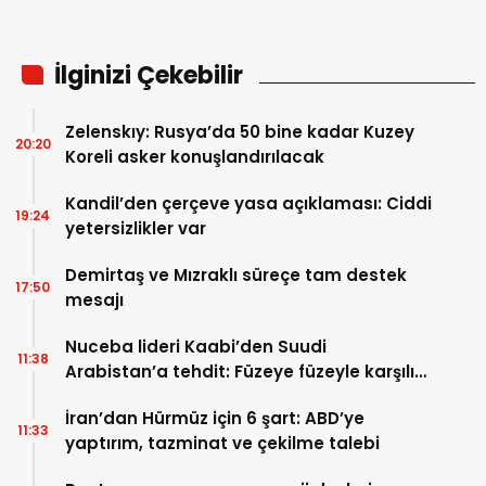
İlginizi Çekebilir
Zelenskıy: Rusya’da 50 bine kadar Kuzey
20:20
Koreli asker konuşlandırılacak
Kandil’den çerçeve yasa açıklaması: Ciddi
19:24
yetersizlikler var
Demirtaş ve Mızraklı süreçe tam destek
17:50
mesajı
Nuceba lideri Kaabi’den Suudi
11:38
Arabistan’a tehdit: Füzeye füzeyle karşılık
verilmeli
İran’dan Hürmüz için 6 şart: ABD’ye
11:33
yaptırım, tazminat ve çekilme talebi