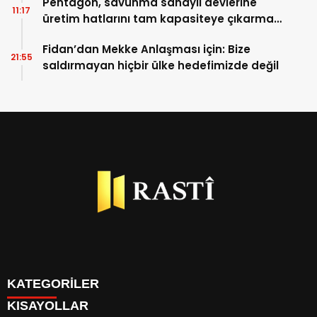
Pentagon, savunma sanayii devlerine
11:17
üretim hatlarını tam kapasiteye çıkarma
ve sevkiyat hızını artırma talimatı verdi
Fidan’dan Mekke Anlaşması için: Bize
21:55
saldırmayan hiçbir ülke hedefimizde değil
KATEGORİLER
KISAYOLLAR