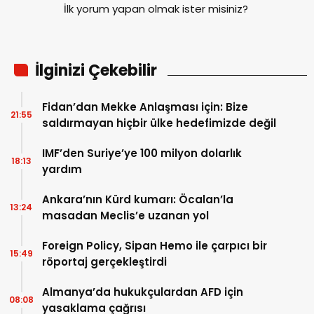
İlk yorum yapan olmak ister misiniz?
İlginizi Çekebilir
Fidan’dan Mekke Anlaşması için: Bize
21:55
saldırmayan hiçbir ülke hedefimizde değil
IMF’den Suriye’ye 100 milyon dolarlık
18:13
yardım
Ankara’nın Kürd kumarı: Öcalan’la
13:24
masadan Meclis’e uzanan yol
Foreign Policy, Sipan Hemo ile çarpıcı bir
15:49
röportaj gerçekleştirdi
Almanya’da hukukçulardan AFD için
08:08
yasaklama çağrısı