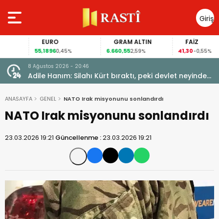
Giriş
Yap
EURO
GRAM ALTIN
FAİZ
55,1896
6.660,55
41,30
0,45%
2,59%
-0,55%
8 Ağustos 2026 - 20:46
Adile Hanım: Silahı Kürt bıraktı, peki devlet neyinden
vazgeçti?
ANASAYFA
GENEL
NATO Irak misyonunu sonlandırdı
NATO Irak misyonunu sonlandırdı
23.03.2026 19:21
Güncellenme :
23.03.2026 19:21