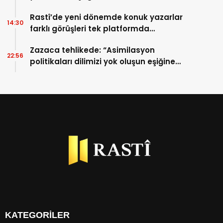
Rastî’de yeni dönemde konuk yazarlar
14:30
farklı görüşleri tek platformda
buluşturuyor
Zazaca tehlikede: “Asimilasyon
22:56
politikaları dilimizi yok oluşun eşiğine
getirdi”
KATEGORİLER