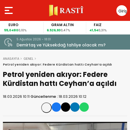
Giriş
Yap
EURO
GRAM ALTIN
FAİZ
55,0480
6.526,93
41,54
0,10%
0,47%
0,31%
5 Ağustos 2026 - 18:01
Demirtaş ve Yüksekdağ tahliye olacak mı?
ANASAYFA
GENEL
Petrol yeniden akıyor: Federe Kürdistan hattı Ceyhan’a açıldı
Petrol yeniden akıyor: Federe
Kürdistan hattı Ceyhan’a açıldı
18.03.2026 10:11
Güncellenme :
18.03.2026 10:12